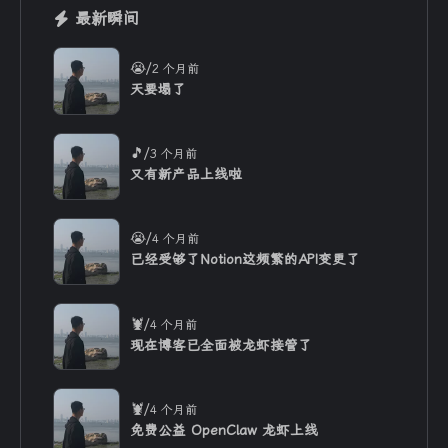
最新瞬间
/
😭
2 个月前
天要塌了
/
🎵
3 个月前
又有新产品上线啦
/
😭
4 个月前
已经受够了Notion这频繁的API变更了
/
🦞
4 个月前
现在博客已全面被龙虾接管了
/
🦞
4 个月前
免费公益 OpenClaw 龙虾上线