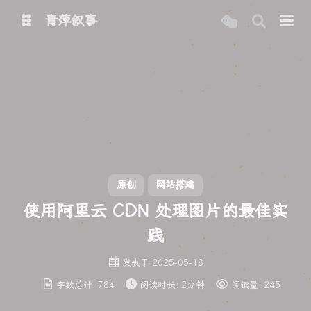
青萍叙事
博客
青萍 AI 图床
青萍 AI 视频
青萍 AI 电商
青萍 AI 语音
青萍编辑器
青萍封面
原创
网站搭建
使用阿里云 CDN 处理图片的最佳实
践
发表于
2025-05-18
字数总计:
784
阅读时长:
2分钟
阅读量:
245