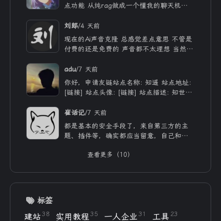
点功能 从纯rag做成一个懂我的聊天机器
人，rag只作为一个工具 现在有好多地方
可以薅免费额度的API 还有DeepSeek的低
/
刘郎
4 天前
价API 太爽啦
现在的Ai声音克隆 总感觉差点意思 不管是
付费的还是免费的 声音都不太理想 当然
付费的肯定更像些 听着也舒服些 但就是贵
/
adu
7 天前
你好，申请友链站点名称: 知遥 站点地址:
[链接] 站点头像: [链接] 站点描述: 知世故
而不世故，历山河而慕山河。
/
崔话记
7 天前
都是基本的安全手段了，来自第三方的主
题、插件等，确实都应当留意，自己和用ai
写的，也不能大意。
查看更多（10）
标签
38
35
31
23
建站
实用教程
一人企业
工具