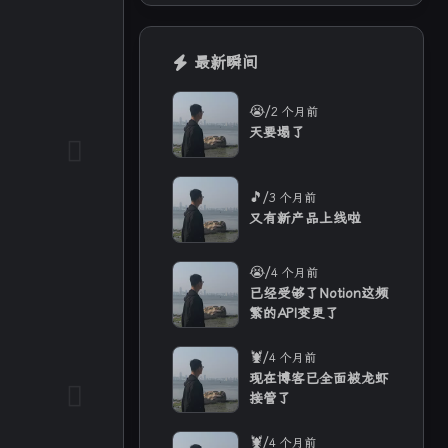
1
35
23
多音字
实用教程
工具
最新瞬间
4
4
2
热门文章
语音合成
语音识别
/
😭
2 个月前
天要塌了
六月 2026
五月 2026
16
12
篇
篇
/
🎵
3 个月前
又有新产品上线啦
二月 2026
一月 2026
4
11
篇
篇
/
😭
4 个月前
已经受够了Notion这频
繁的API变更了
/
🦞
4 个月前
现在博客已全面被龙虾
接管了
/
🦞
4 个月前