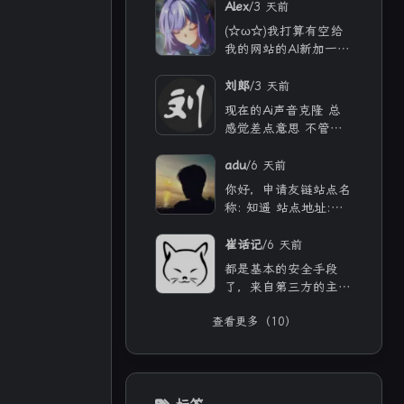
/
Alex
3 天前
(☆ω☆)我打算有空给
我的网站的AI新加一点
功能 从纯rag做成一个
懂我的聊天机器人，ra
/
刘郎
3 天前
g只作为一个工具 现在
现在的Ai声音克隆 总
有好多地方可以薅免费
感觉差点意思 不管是
额度的API 还有DeepS
付费的还是免费的 声
eek的低价API 太爽啦
音都不太理想 当然 付
/
adu
6 天前
费的肯定更像些 听着
你好，申请友链站点名
也舒服些 但就是贵
称: 知遥 站点地址:
[链接] 站点头像: [链
接] 站点描述: 知世故
/
崔话记
6 天前
而不世故，历山河而慕
都是基本的安全手段
山河。
了，来自第三方的主
题、插件等，确实都应
查看更多（10）
当留意，自己和用ai写
的，也不能大意。