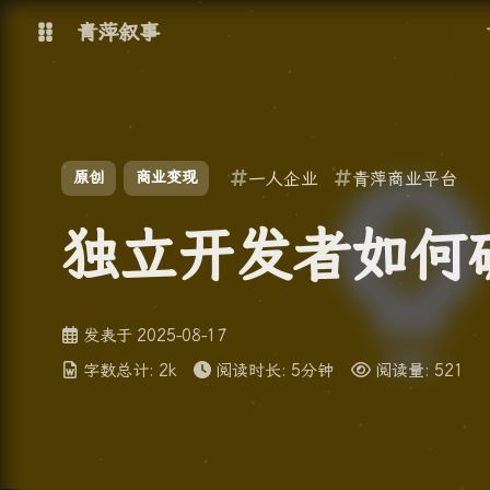
青萍叙事
博客
原创
商业变现
一人企业
青萍商业平台
青萍 AI 图床
青萍 AI 视频
青萍 AI 电商
青萍 AI 语音
独立开发者如何
青萍编辑器
青萍封面
发表于
2025-08-17
字数总计:
2k
阅读时长:
5分钟
阅读量:
521