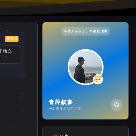
不要太劳累了，早睡更健康
青萍AI
了独立
青萍叙事
一个懂技术的产品汪~