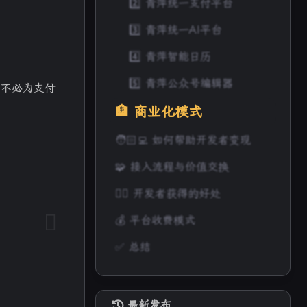
2️⃣ 青萍统一支付平台
3️⃣ 青萍统一AI平台
4️⃣ 青萍智能日历
5️⃣ 青萍公众号编辑器
而不必为支付
🏦 商业化模式
🧑🏻‍💻 如何帮助开发者变现
🧩 接入流程与价值交换
。
✊🏻 开发者获得的好处
💰 平台收费模式
✅ 总结
最新发布