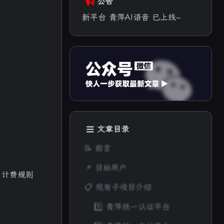
公告
新平台 青萍AI语音 已上线~
文章目录
📝 前言
📌 目标用户
式、计费规则
📋 现有子项目介绍
1️⃣ 青萍统一认证平台