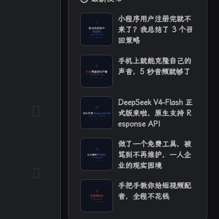
小程序用户注册完就不
来了？我总结了 3 个召
回策略
手机上就能克隆自己的
声音，5 秒音频就够了
DeepSeek V4-Flash 正
式版来啦，原生支持 R
esponse API
4
1
4
AI配音
API 稳定性
Actions
做了一个免费工具，被
骂到不再维护，一人企
12
9
2
业的现实困境
vOps
Gitea
Hindsight
手把手教你给短视频配
1
1
OpenCode
RSS
音，全程不花钱
5
2
1
2
ora2
TTS
iPhone
n8n