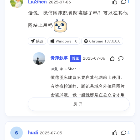
及套餐说明
LiuShen
2025-07-06
1
湖北
macOS Sequoia
话说，微信图床配置防盗链了吗？可以在其他
Chrome 140.0.0.0
网站上用吗
陕西
Windows 10
Chrome 137.0.0.0
青萍叙事
2025-07-06
博主
回复
@LiuShen
:
微信图床建议不要在其他网站上使用，
有防盗检测的，腾讯系域名外使用图片
会被屏蔽，我一般就都是在公众号才用
的😂
展开
湖北
macOS Sequoia
Chrome 137.0.0.0
hudi
2025-07-05
4