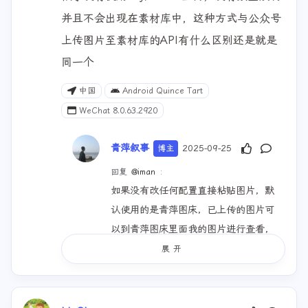
似乎没有使用key/secret上传，没有数量限制
并且不会出现在素材库中，这种方式与公众号
上传图片至素材库的API有什么区别还是就是
同一个
中国
Android Quince Tart
WeChat 8.0.63.2920
青萍叙事
2025-09-25
博主
回复
@iman
:
如果没有改任何配置直接粘贴图片，默
认使用的是青萍图床，已上传的图片可
以到青萍图床里面我的图片进行查看，
官网地址：
https://img.lusyoe.com
展开
青萍图床相关产品说明可以参看：
青
萍图床需求说明文档
，
青萍图床发布