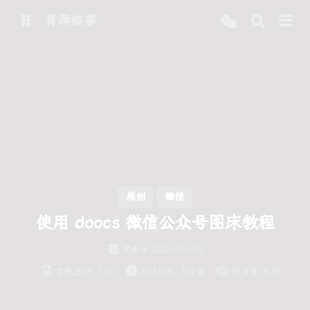
青萍叙事
博客
青萍 AI 图床
青萍 AI 视频
青萍 AI 电商
青萍 AI 语音
青萍编辑器
青萍封面
原创
微信
使用 doocs 微信公众号图床教程
发表于
2025-07-05
字数总计:
1.5k
阅读时长:
5分钟
阅读量:
839