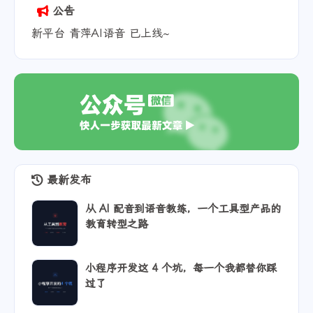
是的。我的意思是我自己没配置过😂
公告
西藏
Android Quince Tart
新平台 青萍AI语音 已上线~
Chrome 130.0.0.0
青萍叙事
2025-07-05
博主
回复
@hudi
:
那就直接用插件吧，不需要配置代理~
湖北
macOS Sequoia
最新发布
Chrome 137.0.0.0
从 AI 配音到语音教练，一个工具型产品的
教育转型之路
hudi
2025-07-05
回复
@青萍叙事
:
小程序开发这 4 个坑，每一个我都替你踩
确实插件方便一点。哈哈哈
过了