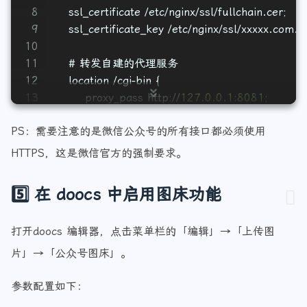
7
    # 证书配置
8
    ssl_certificate /etc/nginx/ssl/fullchain.cer;
9
    ssl_certificate_key /etc/nginx/ssl/xxxxx.com.k
10
11
    # 转发自建的代理服务
12
    location /cgi-bin {
13
        proxy_pass http://
127.0
.0
.1
:
8081
;
14
        proxy_redirect off;
PS：需要注意的是微信公众号的所有接口都必须使用
15
        proxy_set_header X-Real-IP $remote_addr
16
        proxy_set_header X-Real-Port $remote_po
HTTPS，这是微信官方的强制要求。
17
        proxy_set_header X-Forwarded-For $prox
18
        proxy_set_header HTTP_X_FORWARDED_F
5️⃣ 在 doocs 中启用图床功能
19
        proxy_set_header X-Forwarded-Proto $sc
20
        proxy_set_header Host $host;
打开doocs 编辑器，点击菜单栏的「编辑」→「上传图
21
    }
22
片」→「公众号图床」。
23
    # 转发 doocs 编辑器
参数配置如下：
24
    location / {