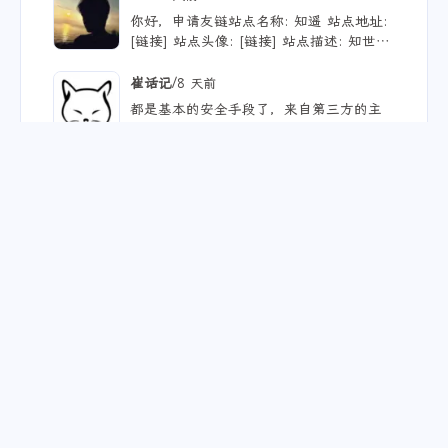
/
adu
8 天前
你好，申请友链站点名称: 知遥 站点地址:
[链接] 站点头像: [链接] 站点描述: 知世故
而不世故，历山河而慕山河。
/
崔话记
8 天前
都是基本的安全手段了，来自第三方的主
题、插件等，确实都应当留意，自己和用ai
写的，也不能大意。
查看更多（10）
标签
38
35
31
23
建站
实用教程
一人企业
工具
19
17
14
nCalendar
生活
云原生之旅第四部分
13
13
12
AI 漫剧
青萍AI语音
DevOps
查看更多（193）