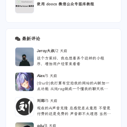
使用 doocs 微信公众号图床教程
最新评论
/
Jeray大叔
2 天前
这个方案好，我也想着弄个这样的小程
序，增加用户经常来看看
/
Alex
5 天前
(☆ω☆)我打算有空给我的网站的AI新加一
点功能 从纯rag做成一个懂我的聊天机器
人，rag只作为一个工具 现在有好多地方
可以薅免费额度的API 还有DeepSeek的低
/
刘郎
5 天前
价API 太爽啦
现在的Ai声音克隆 总感觉差点意思 不管是
付费的还是免费的 声音都不太理想 当然
付费的肯定更像些 听着也舒服些 但就是贵