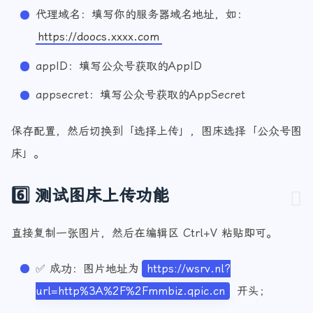
25
        proxy_pass http://
127.0
.0
.1
:
8080
/;
26
        proxy_redirect off;
代理域名：填写你的服务器域名地址，如：
27
        proxy_set_header X-Real-IP $remote_addr
https://doocs.xxxx.com
28
        proxy_set_header X-Real-Port $remote_po
appID：填写公众号获取的AppID
29
        proxy_set_header X-Forwarded-For $prox
30
        proxy_set_header HTTP_X_FORWARDED_F
appsecret：填写公众号获取的AppSecret
31
        proxy_set_header X-Forwarded-Proto $sc
32
        proxy_set_header Host $host;
保存配置，然后切换到「选择上传」，图床选择「公众号图
33
    }
床」。
34
}
6️⃣ 测试图床上传功能
直接复制一张图片，然后在编辑区 Ctrl+V 粘贴即可。
✅ 成功：图片地址为
https://wsrv.nl?
url=http%3A%2F%2Fmmbiz.qpic.cn
开头；