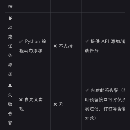
持
🧠
动
态
✅ Python 编
✅ 提供 API 添加/修
任
❌ 不支持
程动态添加
改任务
务
添
加
🔔
✅ 内建邮箱告警（同
失
❌ 自定义实
时预留接口可方便扩
败
❌ 无
现
展短信、钉钉等告警
告
方式）
警