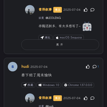
青萍叙事
2025-07-04
博主
回复
@LEOLENG
:
存稿还挺多，有太多想写了~
湖北
macOS Sequoia
Chrome 137.0.0.0
展开
青萍叙事
2025-07-04
博主
hudi
2025-07-04
1
回复
@LEOLENG
:
要下班了周末愉快
欢迎加V，搜索：lusyoe 或直接点击站
点右侧的公众号扫码添加，进群交流讨
西藏
Windows 10
Chrome 137.0.0.0
论~
青萍叙事
2025-07-04
博主
湖北
macOS Sequoia
Chrome 137.0.0.0
回复
@hudi
: