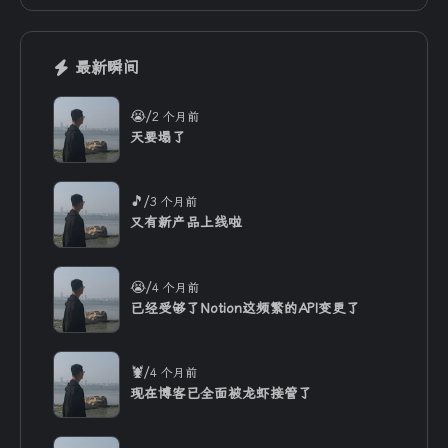
最新瞬间
/
😭
2 个月前
天要塌了
/
🎵
3 个月前
又有新产品上线啦
/
😭
4 个月前
已经受够了Notion这频繁的API变更了
/
🦞
4 个月前
现在博客已全面被龙虾接管了