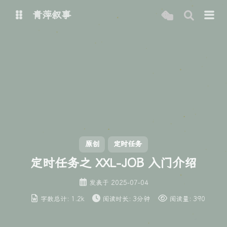
青萍叙事
博客
青萍 AI 图床
青萍 AI 视频
青萍 AI 电商
青萍 AI 语音
青萍编辑器
青萍封面
原创
定时任务
定时任务之 XXL-JOB 入门介绍
发表于
2025-07-04
字数总计:
1.2k
阅读时长:
3分钟
阅读量:
390