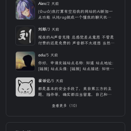
/
Alex
2 天前
(☆ω☆)我打算有空给我的网站的AI新加一
点功能 从纯rag做成一个懂我的聊天机器
人，rag只作为一个工具 现在有好多地方
可以薅免费额度的API 还有DeepSeek的低
/
刘郎
3 天前
价API 太爽啦
现在的Ai声音克隆 总感觉差点意思 不管是
付费的还是免费的 声音都不太理想 当然
付费的肯定更像些 听着也舒服些 但就是贵
/
adu
5 天前
你好，申请友链站点名称: 知遥 站点地址:
[链接] 站点头像: [链接] 站点描述: 知世故
而不世故，历山河而慕山河。
/
崔话记
5 天前
都是基本的安全手段了，来自第三方的主
题、插件等，确实都应当留意，自己和用ai
写的，也不能大意。
查看更多（10）