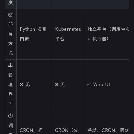
度
📦
部
Python 项目
Kubernetes
独立平台（调度中心
署
内嵌
平台
+ 执行器）
方
式
🕹️
管
理
❌ 无
❌ 无
✅ Web UI
界
面
⏱️
调
CRON、间
CRON（分
手动、CRON、固定