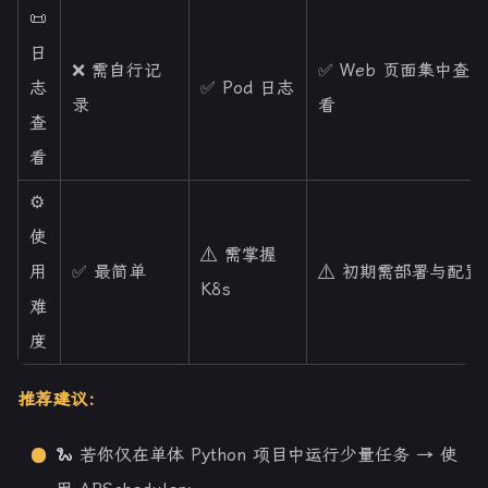
📜
日
❌ 需自行记
✅ Web 页面集中查
志
✅ Pod 日志
录
看
查
看
⚙️
使
⚠️ 需掌握
用
✅ 最简单
⚠️ 初期需部署与配置
K8s
难
度
推荐建议：
🐍 若你仅在单体 Python 项目中运行少量任务 → 使