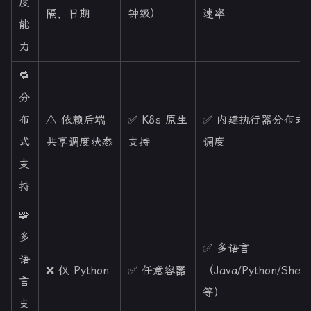
度
隔、日期
钟级）
速率
能
力
🔁
分
布
⚠️ 依赖后端
✅ K8s 原生
✅ 内建执行器分布式
式
共享调度状态
支持
调度
支
持
🧩
多
✅ 多语言
语
❌ 仅 Python
✅ 任意容器
（Java/Python/Shell
言
等）
支