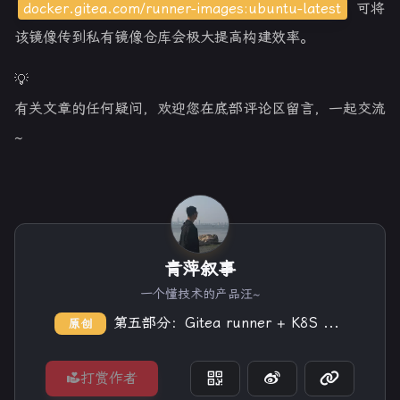
16
steps:
docker.gitea.com/runner-images:ubuntu-latest
可将
17
-
name:
Checkout
code
该镜像传到私有镜像仓库会极大提高构建效率。
18
uses:
actions/checkout@v4
19
💡
20
-
name:
Build
Docker
image
有关文章的任何疑问，欢迎您在底部评论区留言，一起交流
21
run:
|
~
22
          docker build -t myapp:latest .
23
24
-
name:
Push
image
to
registry
25
run:
|
26
          docker tag myapp:latest registry.exam
27
          docker push registry.example.com/myap
青萍叙事
28
29
-
uses:
azure/setup-kubectl@v4
一个懂技术的产品汪~
30
with:
第五部分：Gitea runner + K8S 流水线构建指南
原创
31
version:
'v1.30.0'
32
打赏作者
33
-
name:
Write
kubeconfig