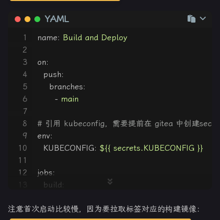
31
-
name:
docker-sock
YAML
32
mountPath:
/var/run/docker.sock
# 
33
-
name:
workdir
1
name:
Build
and
Deploy
34
mountPath:
/data
2
35
volumes:
3
on:
36
-
name:
docker-sock
4
push:
37
hostPath:
5
branches:
38
path:
/var/run/docker.sock
6
-
main
39
-
name:
workdir
7
40
emptyDir:
 {}
8
# 引用 kubeconfig，需要提前在 gitea 中创建secre
9
env:
10
KUBECONFIG:
${{
secrets.KUBECONFIG
}}
11
12
jobs:
13
build:
14
# 注意标签需要填k8s了
注意首次启动比较慢，因为要拉取标签对应的构建镜像：
15
runs-on:
k8s