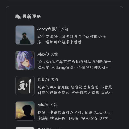
最新评论
/
Jeray大叔
1 天前
这个方案好，我也想着弄个这样的小程
序，增加用户经常来看看
/
Alex
3 天前
(☆ω☆)我打算有空给我的网站的AI新加一
点功能 从纯rag做成一个懂我的聊天机器
人，rag只作为一个工具 现在有好多地方
可以薅免费额度的API 还有DeepSeek的低
/
刘郎
4 天前
价API 太爽啦
现在的Ai声音克隆 总感觉差点意思 不管是
付费的还是免费的 声音都不太理想 当然
付费的肯定更像些 听着也舒服些 但就是贵
/
adu
6 天前
你好，申请友链站点名称: 知遥 站点地址:
[链接] 站点头像: [链接] 站点描述: 知世故
而不世故，历山河而慕山河。