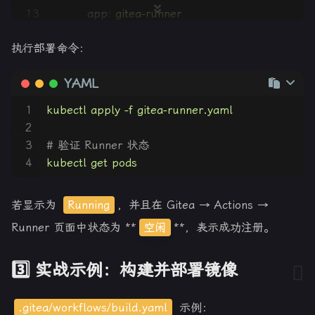
13
app:
gitea-runner
14
spec:
执行部署命令：
15
containers:
16
-
name:
runner
YAML
17
image:
gitea/act_runner:latest
18
args:
 [
"daemon"
]
1
kubectl
apply
-f
gitea-runner.yaml
19
env:
2
20
-
name:
GITEA_INSTANCE_URL
3
# 验证 Runner 状态
21
value:
"http://git.luhome.com"
# 填自
4
kubectl
get
pods
22
-
name:
GITEA_RUNNER_REGISTRATI
23
value:
xLm8BDFRf......
# 填上面复制的
若显示为
Running
，并且在 Gitea → Actions →
24
-
name:
GITEA_RUNNER_NAME
25
value:
"k8s-runner"
Runner 页面中状态为 **
空闲
**，表示成功注册。
26
-
name:
GITEA_RUNNER_LABELS
27
value:
"k8s:docker://docker.gitea.co
3️⃣ 实战示例：构建并部署镜像
28
-
name:
DOCKER_HOST
29
value:
"unix:///var/run/docker.sock"
.gitea/workflows/build.yaml
示例：
30
volumeMounts: