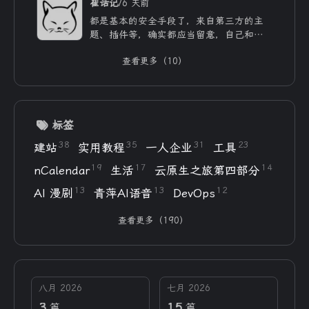
/
崔话记
6 天前
都是基本的安全手段了，来自第三方的主
题、插件等，确实都应当留意，自己和用ai
写的，也不能大意。
查看更多（10）
标签
38
35
31
23
建站
实用教程
一人企业
工具
19
17
14
nCalendar
生活
云原生之旅第四部分
13
13
12
AI 漫剧
青萍AI语音
DevOps
查看更多（190）
八月 2026
七月 2026
3
15
篇
篇