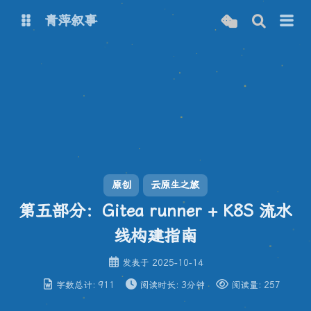
青萍叙事
博客
青萍 AI 图床
青萍 AI 视频
青萍 AI 电商
青萍 AI 语音
青萍编辑器
青萍封面
原创
云原生之旅
第五部分：Gitea runner + K8S 流水
线构建指南
发表于
2025-10-14
字数总计:
911
阅读时长:
3分钟
阅读量:
257