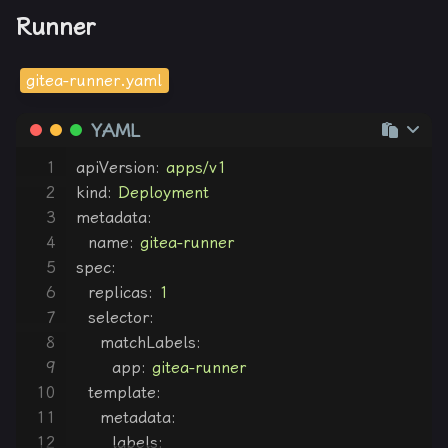
Runner
gitea-runner.yaml
YAML
1
apiVersion:
apps/v1
2
kind:
Deployment
3
metadata:
4
name:
gitea-runner
5
spec:
6
replicas:
1
7
selector:
8
matchLabels:
9
app:
gitea-runner
10
template:
11
metadata:
12
labels: