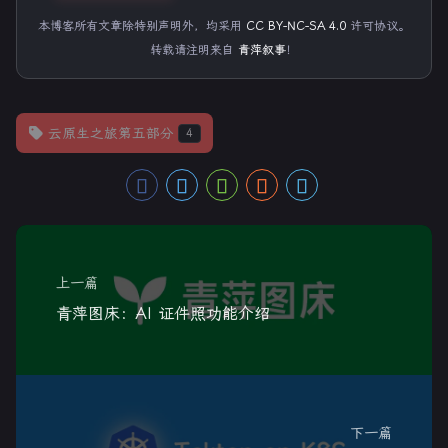
34
run:
|
本博客所有文章除特别声明外，均采用
CC BY-NC-SA 4.0
许可协议。
35
          echo "${{ secrets.KUBECONFIG }}" > ~/.
转载请注明来自
青萍叙事
！
36
37
-
name:
Deploy
to
K8S
38
run:
|
39
kubectl
set
image
deployment/myapp
my
云原生之旅第五部分
4
上一篇
青萍图床：AI 证件照功能介绍
下一篇