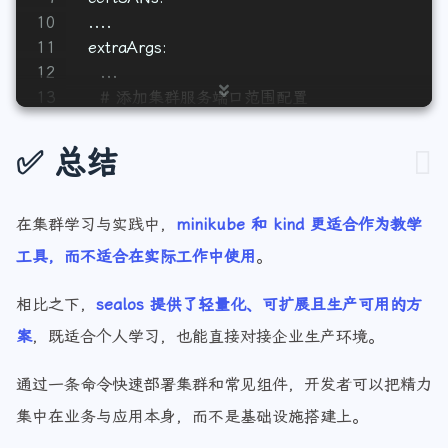
9
  certSANs:
10
  ....
11
  extraArgs:
12
    ...
13
# 添加集群服务端口范围配置
14
    service-node-port-range: 
"1-65535"
15
✅ 总结
16
# 通过自定义配置部署集群
17
sealos apply -f Clusterfile
在集群学习与实践中，
minikube 和 kind 更适合作为教学
工具，而不适合在实际工作中使用
。
相比之下，
sealos 提供了轻量化、可扩展且生产可用的方
案
，既适合个人学习，也能直接对接企业生产环境。
通过一条命令快速部署集群和常见组件，开发者可以把精力
集中在业务与应用本身，而不是基础设施搭建上。