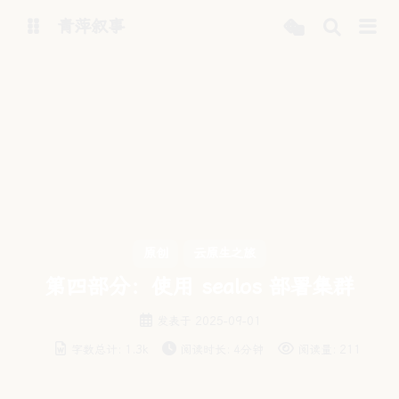
青萍叙事
博客
青萍 AI 图床
青萍 AI 视频
青萍 AI 电商
青萍 AI 语音
青萍编辑器
青萍封面
原创
云原生之旅
第四部分：使用 sealos 部署集群
发表于
2025-09-01
字数总计:
1.3k
阅读时长:
4分钟
阅读量:
211