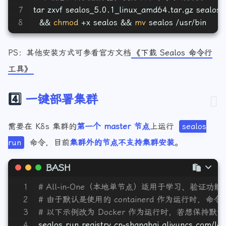
6
# 下载后上传到服务器，执行以下命令手动安装
7
tar zxvf sealos_5.0.1_linux_amd64.tar.gz sealos 
8
  && 
chmod
 +x sealos && 
mv
 sealos /usr/bin
PS：其他安装方式可参看官方文档
《下载 Sealos 命令行
工具》
4️⃣
一键部署集群
需要在 K8s 集群的
第一个 master 节点
上运行
sealos
run
命令，目前
集群外的节点不支持集群安装
。
BASH
1
# All-in-One（本地单节点）适用于学习、验证
2
# 由于默认是使用的 containerd 作为运行时，命令
3
# 以下示例改为 Docker 作为运行时，若想保持默认