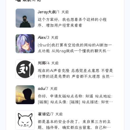
最新评论
/
Jeray大叔
1 天前
这个方案好，我也想着弄个这样的小程
序，增加用户经常来看看
/
Alex
3 天前
(☆ω☆)我打算有空给我的网站的AI新加一
点功能 从纯rag做成一个懂我的聊天机器
人，rag只作为一个工具 现在有好多地方
可以薅免费额度的API 还有DeepSeek的低
/
刘郎
4 天前
价API 太爽啦
现在的Ai声音克隆 总感觉差点意思 不管是
付费的还是免费的 声音都不太理想 当然
付费的肯定更像些 听着也舒服些 但就是贵
/
adu
7 天前
你好，申请友链站点名称: 知遥 站点地址:
[链接] 站点头像: [链接] 站点描述: 知世故
而不世故，历山河而慕山河。
/
崔话记
7 天前
都是基本的安全手段了，来自第三方的主