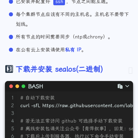
已安装并配置好
ssh
，节点之间能互通。
每个集群节点应该有不同的主机名。主机名不要带下
划线。
所有节点的时间需要同步（ntp或chrony）。
在公有云上安装请使用
私有 IP
。
3️⃣
下载并安装 sealos(二进制)
BASH
1
# 自动下载安装
2
curl -sfL https://raw.githubusercontent.com/labrin
3
4
# 若无法正常访问 github 可选择手动下载安装
5
# 离线安装包请关注公众号【青萍叙事】，回复：seal