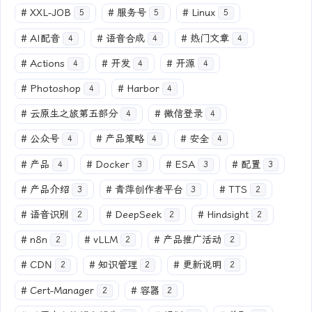
#
XXL-JOB
#
服务号
#
Linux
5
5
5
#
AI配音
#
语音合成
#
热门文章
4
4
4
#
Actions
#
开发
#
开源
4
4
4
#
Photoshop
#
Harbor
4
4
#
云原生之旅第五部分
#
微信登录
4
4
#
公众号
#
产品策略
#
安全
4
4
4
#
产品
#
Docker
#
ESA
#
配置
4
3
3
3
#
产品介绍
#
青萍创作者平台
#
TTS
3
3
2
#
语音识别
#
DeepSeek
#
Hindsight
2
2
2
#
n8n
#
vLLM
#
产品推广活动
2
2
2
#
CDN
#
知识管理
#
更新说明
2
2
2
#
Cert-Manager
#
容器
2
2