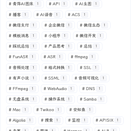
#
青萍AI图床
#
API
#
AI生图
1
1
1
#
播客
#
AI语音
#
ACS
1
1
1
#
微信支付
#
企业微信
#
微信生态
1
1
1
#
模板消息
#
小程序
#
微信开发
1
1
1
#
踩坑总结
#
产品思考
#
总结
1
1
1
#
FunASR
#
ASR
#
ffmpeg
1
1
1
#
音频处理
#
格式转换
#
SSL
1
1
1
#
有声小说
#
SSML
#
音频可视化
1
1
1
#
FFmpeg
#
WebAudio
#
DNS
1
1
1
#
无盘系统
#
操作系统
#
Samba
1
1
1
#
Mac
#
Twikoo
#
安知鱼
1
1
1
#
Algolia
#
搜索
#
监控
#
APISIX
1
1
1
1