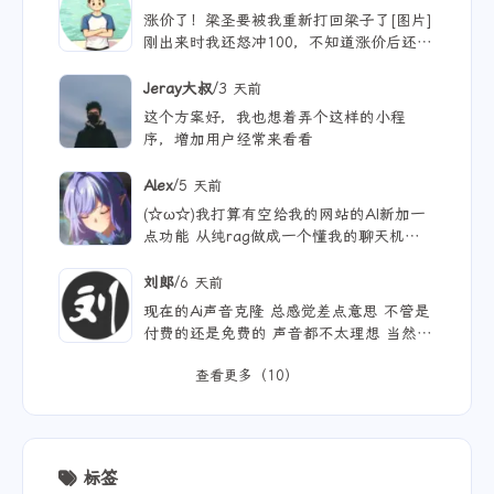
涨价了！梁圣要被我重新打回梁子了[图片]
刚出来时我还怒冲100，不知道涨价后还能
用多久
/
Jeray大叔
3 天前
这个方案好，我也想着弄个这样的小程
序，增加用户经常来看看
/
Alex
5 天前
(☆ω☆)我打算有空给我的网站的AI新加一
点功能 从纯rag做成一个懂我的聊天机器
人，rag只作为一个工具 现在有好多地方
可以薅免费额度的API 还有DeepSeek的低
/
刘郎
6 天前
价API 太爽啦
现在的Ai声音克隆 总感觉差点意思 不管是
付费的还是免费的 声音都不太理想 当然
付费的肯定更像些 听着也舒服些 但就是贵
查看更多（10）
标签