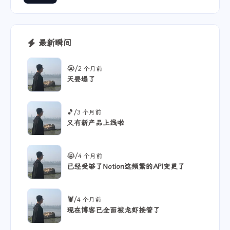
最新瞬间
/
😭
2 个月前
天要塌了
/
🎵
3 个月前
又有新产品上线啦
/
😭
4 个月前
已经受够了Notion这频繁的API变更了
/
🦞
4 个月前
现在博客已全面被龙虾接管了