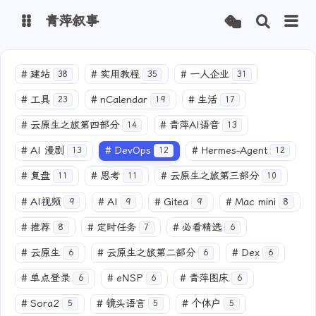
青萍叙事
博客
#
建站
#
实用教程
#
一人企业
38
35
31
#
工具
#
nCalendar
#
生活
23
19
17
青萍 AI 图床
青萍 AI 视频
#
云原生之旅第四部分
#
青萍AI语音
14
13
青萍 AI 电商
青萍 AI 语音
#
AI 漫剧
#
DevOps
#
Hermes-Agent
13
12
12
青萍编辑器
青萍封面
#
复盘
#
思考
#
云原生之旅第三部分
11
11
10
#
AI视频
#
AI
#
Gitea
#
Mac mini
9
9
9
8
#
推荐
#
定时任务
#
必看精选
8
7
6
#
云原生
#
云原生之旅第二部分
#
Dex
6
6
6
#
单点登录
#
eNSP
#
青萍图床
6
6
6
#
Sora2
#
镜头语言
#
个体户
5
5
5