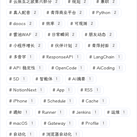
#
云原生之旅第六部分
#
规划
#
兼职
2
2
2
#
真人配音
#
青萍商业平台
#
Python
2
2
2
#
doocs
#
效率
#
可观测
2
2
2
#
雷池WAF
#
日常瞬间
#
朋友动态
2
2
2
#
小程序增长
#
伙伴计划
#
青萍封面
2
2
2
#
多音字
#
ResponseAPI
#
LangChain
1
1
1
#
API 稳定性
#
OpenCode
#
AiCoding
1
1
1
#
SD
#
智能体
#
AI摘要
1
1
1
#
NotionNext
#
App
#
RSS
1
1
1
#
iPhone
#
Schedule
#
Cache
1
1
1
#
通知
#
Runner
#
Jenkins
#
运维
1
1
1
1
#
macOS
#
Gateway
#
Profile
1
1
1
#
自动化
#
浏览器自动化
1
1