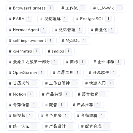
#
BrowserHarness
#
工作流
#
LLM-Wiki
1
1
1
#
PARA
#
视觉理解
#
PostgreSQL
1
1
1
#
HermesAgent
#
记忆管理
#
向量化
1
1
1
#
self-improvement
#
MySQL
1
1
#
kuernetes
#
sealos
1
1
#
云原生之旅第一部分
#
商标
#
企业邮箱
1
1
1
#
OpenScreen
#
录屏工具
#
开源软件
1
1
1
#
日历天气
#
工作日闹钟
#
快速入门
1
1
1
#
Notion
#
产品转型
#
语音教育
1
1
1
#
青萍语音
#
配音
#
产品推荐
1
1
1
#
短视频
#
音色克隆
#
音频编辑
1
1
1
#
统一认证
#
产品设计
#
配音合成
1
1
1