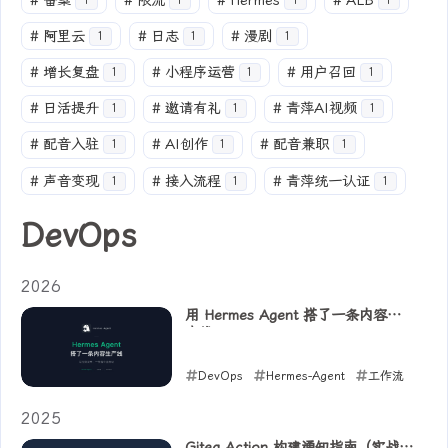
#
备案
#
限流
#
Hermes
#
ALB
1
1
1
1
#
阿里云
#
日志
#
漫剧
1
1
1
#
增长复盘
#
小程序运营
#
用户召回
1
1
1
#
日活提升
#
邀请有礼
#
青萍AI视频
1
1
1
#
配音入驻
#
AI创作
#
配音兼职
1
1
1
#
声音变现
#
接入流程
#
青萍统一认证
1
1
1
DevOps
2026
用 Hermes Agent 搭了一条内容生
产线
DevOps
Hermes-Agent
工作流
2026-06-10
2025
Gitea Action 构建通知指南（实战