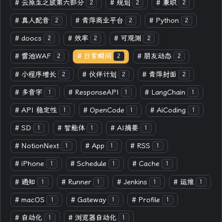
#
云原生之旅第六部分
#
规划
#
兼职
2
2
2
#
真人配音
#
青萍商业平台
#
Python
2
2
2
#
doocs
#
效率
#
可观测
2
2
2
#
雷池WAF
#
日常瞬间
#
朋友动态
2
2
2
#
小程序增长
#
伙伴计划
#
青萍封面
2
2
2
#
多音字
#
ResponseAPI
#
LangChain
1
1
1
#
API 稳定性
#
OpenCode
#
AiCoding
1
1
1
#
SD
#
智能体
#
AI摘要
1
1
1
#
NotionNext
#
App
#
RSS
1
1
1
#
iPhone
#
Schedule
#
Cache
1
1
1
#
通知
#
Runner
#
Jenkins
#
运维
1
1
1
1
#
macOS
#
Gateway
#
Profile
1
1
1
#
自动化
#
浏览器自动化
1
1