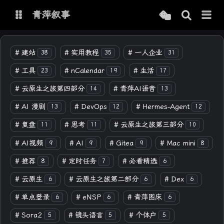
青萍叙事
博客
#
建站
#
实用教程
#
一人企业
38
35
31
#
工具
#
nCalendar
#
生活
23
19
17
青萍 AI 图床
青萍 AI 视频
#
云原生之旅第四部分
#
青萍AI语音
14
13
青萍 AI 电商
青萍 AI 语音
#
AI 漫剧
#
DevOps
#
Hermes-Agent
13
12
12
青萍编辑器
青萍封面
#
复盘
#
思考
#
云原生之旅第三部分
11
11
10
#
AI视频
#
AI
#
Gitea
#
Mac mini
9
9
9
8
#
推荐
#
定时任务
#
必看精选
8
7
6
#
云原生
#
云原生之旅第二部分
#
Dex
6
6
6
#
单点登录
#
eNSP
#
青萍图床
6
6
6
#
Sora2
#
镜头语言
#
个体户
5
5
5