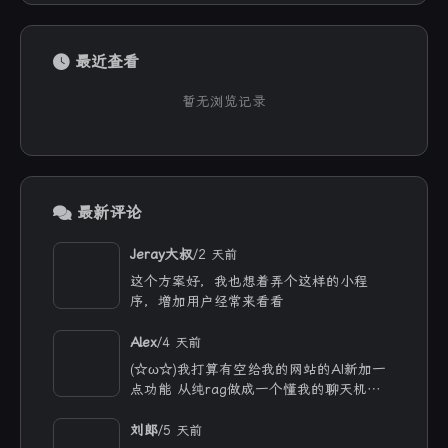
最近查看
暂无浏览记录
最新评论
/
Jeray大叔
2 天前
这个方案好，我也想着弄个这样的小程
序，增加用户经常来看看
/
Alex
4 天前
(☆ω☆)我打算有空给我的网站的AI新加一
点功能 从纯rag做成一个懂我的聊天机器
人，rag只作为一个工具 现在有好多地方
可以薅免费额度的API 还有DeepSeek的低
/
刘郎
5 天前