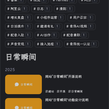
#
备案
#
限流
#
Hermes
#
ALB
1
1
1
1
#
阿里云
#
日志
#
漫剧
1
1
1
#
增长复盘
#
小程序运营
#
用户召回
1
1
1
#
日活提升
#
邀请有礼
#
青萍AI视频
1
1
1
#
配音入驻
#
AI创作
#
配音兼职
1
1
1
#
声音变现
#
接入流程
#
青萍统一认证
1
1
1
日常瞬间
2025
网站”日常瞬间”开源说明
建站
开源
日常瞬间
2025-07-27
网站"日常瞬间"功能设计说明