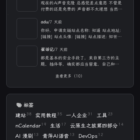
价API 太爽啦
现在的Ai声音克隆 总感觉差点意思 不管是
付费的还是免费的 声音都不太理想 当然
付费的肯定更像些 听着也舒服些 但就是贵
/
adu
7 天前
你好，申请友链站点名称: 知遥 站点地址:
[链接] 站点头像: [链接] 站点描述: 知世故
而不世故，历山河而慕山河。
/
崔话记
7 天前
都是基本的安全手段了，来自第三方的主
题、插件等，确实都应当留意，自己和用ai
写的，也不能大意。
查看更多（10）
标签
38
35
31
23
建站
实用教程
一人企业
工具
19
17
14
nCalendar
生活
云原生之旅第四部分
13
13
12
AI 漫剧
青萍AI语音
DevOps