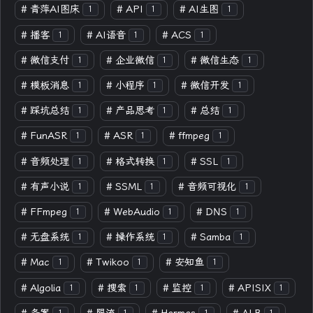
#
青萍AI图床
#
API
#
AI生图
1
1
1
#
播客
#
AI语音
#
ACS
1
1
1
#
微信支付
#
企业微信
#
微信生态
1
1
1
#
模板消息
#
小程序
#
微信开发
1
1
1
#
踩坑总结
#
产品思考
#
总结
1
1
1
#
FunASR
#
ASR
#
ffmpeg
1
1
1
#
音频处理
#
格式转换
#
SSL
1
1
1
#
有声小说
#
SSML
#
音频可视化
1
1
1
#
FFmpeg
#
WebAudio
#
DNS
1
1
1
#
无盘系统
#
操作系统
#
Samba
1
1
1
#
Mac
#
Twikoo
#
安知鱼
1
1
1
#
Algolia
#
搜索
#
监控
#
APISIX
1
1
1
1