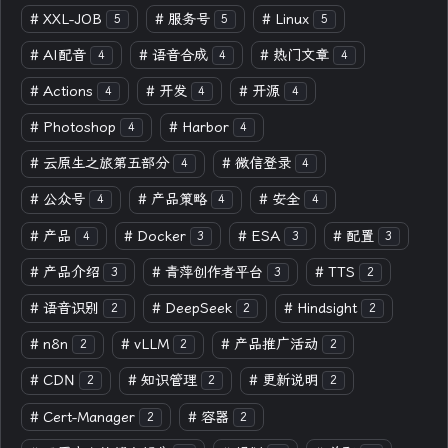
#
XXL-JOB
#
服务号
#
Linux
5
5
5
#
AI配音
#
语音合成
#
热门文章
4
4
4
#
Actions
#
开发
#
开源
4
4
4
#
Photoshop
#
Harbor
4
4
#
云原生之旅第五部分
#
微信登录
4
4
#
公众号
#
产品策略
#
安全
4
4
4
#
产品
#
Docker
#
ESA
#
配置
4
3
3
3
#
产品介绍
#
青萍创作者平台
#
TTS
3
3
2
#
语音识别
#
DeepSeek
#
Hindsight
2
2
2
#
n8n
#
vLLM
#
产品推广活动
2
2
2
#
CDN
#
知识管理
#
更新说明
2
2
2
#
Cert-Manager
#
容器
2
2