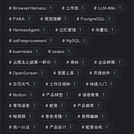
#
BrowserHarness
#
工作流
#
LLM-Wiki
1
1
1
#
PARA
#
视觉理解
#
PostgreSQL
1
1
1
#
HermesAgent
#
记忆管理
#
向量化
1
1
1
#
self-improvement
#
MySQL
1
1
#
kuernetes
#
sealos
1
1
#
云原生之旅第一部分
#
商标
#
企业邮箱
1
1
1
#
OpenScreen
#
录屏工具
#
开源软件
1
1
1
#
日历天气
#
工作日闹钟
#
快速入门
1
1
1
#
Notion
#
产品转型
#
语音教育
1
1
1
#
青萍语音
#
配音
#
产品推荐
1
1
1
#
短视频
#
音色克隆
#
音频编辑
1
1
1
#
统一认证
#
产品设计
#
配音合成
1
1
1