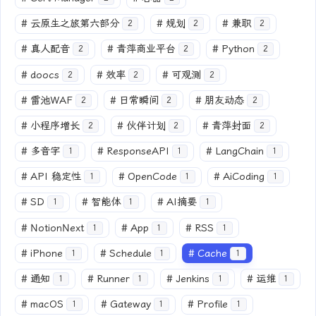
#
云原生之旅第六部分
#
规划
#
兼职
2
2
2
#
真人配音
#
青萍商业平台
#
Python
2
2
2
#
doocs
#
效率
#
可观测
2
2
2
#
雷池WAF
#
日常瞬间
#
朋友动态
2
2
2
#
小程序增长
#
伙伴计划
#
青萍封面
2
2
2
#
多音字
#
ResponseAPI
#
LangChain
1
1
1
#
API 稳定性
#
OpenCode
#
AiCoding
1
1
1
#
SD
#
智能体
#
AI摘要
1
1
1
#
NotionNext
#
App
#
RSS
1
1
1
#
iPhone
#
Schedule
#
Cache
1
1
1
#
通知
#
Runner
#
Jenkins
#
运维
1
1
1
1
#
macOS
#
Gateway
#
Profile
1
1
1