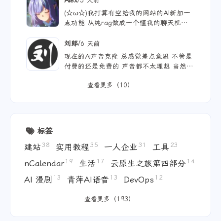
5 天前
(☆ω☆)我打算有空给我的网站的AI新加一
点功能 从纯rag做成一个懂我的聊天机器
人，rag只作为一个工具 现在有好多地方
可以薅免费额度的API 还有DeepSeek的低
/
刘郎
6 天前
价API 太爽啦
现在的Ai声音克隆 总感觉差点意思 不管是
付费的还是免费的 声音都不太理想 当然
付费的肯定更像些 听着也舒服些 但就是贵
查看更多（10）
标签
38
35
31
23
建站
实用教程
一人企业
工具
19
17
14
nCalendar
生活
云原生之旅第四部分
13
13
12
AI 漫剧
青萍AI语音
DevOps
查看更多（193）