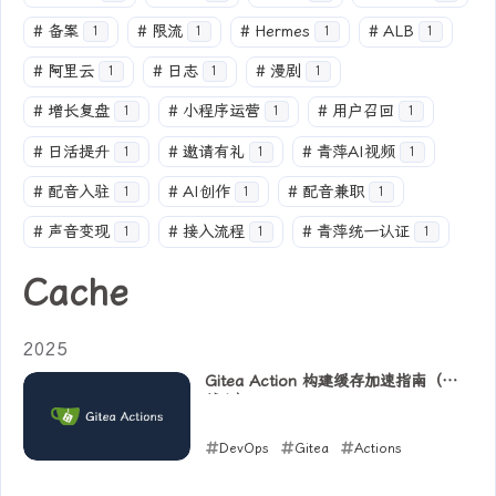
#
备案
#
限流
#
Hermes
#
ALB
1
1
1
1
#
阿里云
#
日志
#
漫剧
1
1
1
#
增长复盘
#
小程序运营
#
用户召回
1
1
1
#
日活提升
#
邀请有礼
#
青萍AI视频
1
1
1
#
配音入驻
#
AI创作
#
配音兼职
1
1
1
#
声音变现
#
接入流程
#
青萍统一认证
1
1
1
Cache
2025
Gitea Action 构建缓存加速指南（实
战七）
DevOps
Gitea
Actions
Cache