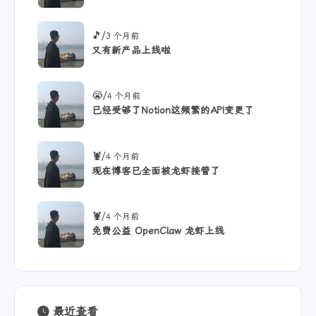
/
🎵
3 个月前
又有新产品上线啦
/
😭
4 个月前
已经受够了Notion这频繁的API变更了
/
🦞
4 个月前
现在博客已全面被龙虾接管了
/
🦞
4 个月前
免费公益 OpenClaw 龙虾上线
最近查看