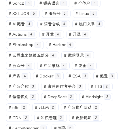
#
Sora2
#
镜头语言
#
个体户
5
5
5
#
XXL-JOB
#
服务号
#
Linux
5
5
5
#
AI配音
#
语音合成
#
热门文章
4
4
4
#
Actions
#
开发
#
开源
4
4
4
#
Photoshop
#
Harbor
4
4
#
云原生之旅第五部分
#
微信登录
4
4
#
公众号
#
产品策略
#
安全
4
4
4
#
产品
#
Docker
#
ESA
#
配置
4
3
3
3
#
产品介绍
#
青萍创作者平台
#
TTS
3
3
2
#
语音识别
#
DeepSeek
#
Hindsight
2
2
2
#
n8n
#
vLLM
#
产品推广活动
2
2
2
#
CDN
#
知识管理
#
更新说明
2
2
2
#
Cert-Manager
#
容器
2
2