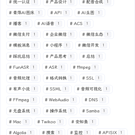
#
统一认证
#
产品设计
#
配音合成
1
1
1
#
青萍AI图床
#
API
#
AI生图
1
1
1
#
播客
#
AI语音
#
ACS
1
1
1
#
微信支付
#
企业微信
#
微信生态
1
1
1
#
模板消息
#
小程序
#
微信开发
1
1
1
#
踩坑总结
#
产品思考
#
总结
1
1
1
#
FunASR
#
ASR
#
ffmpeg
1
1
1
#
音频处理
#
格式转换
#
SSL
1
1
1
#
有声小说
#
SSML
#
音频可视化
1
1
1
#
FFmpeg
#
WebAudio
#
DNS
1
1
1
#
无盘系统
#
操作系统
#
Samba
1
1
1
#
Mac
#
Twikoo
#
安知鱼
1
1
1
#
Algolia
#
搜索
#
监控
#
APISIX
1
1
1
1