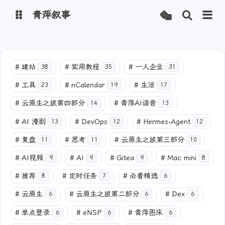
青萍叙事
博客
#
建站
#
实用教程
#
一人企业
38
35
31
青萍 AI 图床
青萍 AI 视频
#
工具
#
nCalendar
#
生活
23
19
17
青萍 AI 电商
青萍 AI 语音
#
云原生之旅第四部分
#
青萍AI语音
14
13
青萍编辑器
青萍封面
#
AI 漫剧
#
DevOps
#
Hermes-Agent
13
12
12
#
复盘
#
思考
#
云原生之旅第三部分
11
11
10
#
AI视频
#
AI
#
Gitea
#
Mac mini
9
9
9
8
#
推荐
#
定时任务
#
必看精选
8
7
6
#
云原生
#
云原生之旅第二部分
#
Dex
6
6
6
#
单点登录
#
eNSP
#
青萍图床
6
6
6