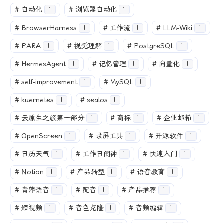
#
自动化
#
浏览器自动化
1
1
#
BrowserHarness
#
工作流
#
LLM-Wiki
1
1
1
#
PARA
#
视觉理解
#
PostgreSQL
1
1
1
#
HermesAgent
#
记忆管理
#
向量化
1
1
1
#
self-improvement
#
MySQL
1
1
#
kuernetes
#
sealos
1
1
#
云原生之旅第一部分
#
商标
#
企业邮箱
1
1
1
#
OpenScreen
#
录屏工具
#
开源软件
1
1
1
#
日历天气
#
工作日闹钟
#
快速入门
1
1
1
#
Notion
#
产品转型
#
语音教育
1
1
1
#
青萍语音
#
配音
#
产品推荐
1
1
1
#
短视频
#
音色克隆
#
音频编辑
1
1
1