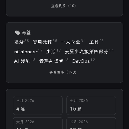
付费的肯定更像些 听着也舒服些 但就是贵
查看更多（10）
标签
38
35
31
23
建站
实用教程
一人企业
工具
19
17
14
nCalendar
生活
云原生之旅第四部分
13
13
12
AI 漫剧
青萍AI语音
DevOps
查看更多（193）
八月 2026
七月 2026
4
15
篇
篇
六月 2026
五月 2026