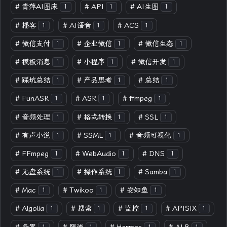
#
青萍AI图床
#
API
#
AI生图
1
1
1
#
播客
#
AI语音
#
ACS
1
1
1
#
微信支付
#
企业微信
#
微信生态
1
1
1
#
模板消息
#
小程序
#
微信开发
1
1
1
#
踩坑总结
#
产品思考
#
总结
1
1
1
#
FunASR
#
ASR
#
ffmpeg
1
1
1
#
音频处理
#
格式转换
#
SSL
1
1
1
#
有声小说
#
SSML
#
音频可视化
1
1
1
#
FFmpeg
#
WebAudio
#
DNS
1
1
1
#
无盘系统
#
操作系统
#
Samba
1
1
1
#
Mac
#
Twikoo
#
安知鱼
1
1
1
#
Algolia
#
搜索
#
监控
#
APISIX
1
1
1
1