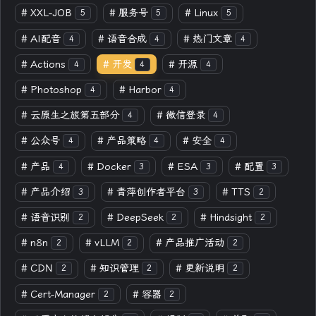
#
XXL-JOB
#
服务号
#
Linux
5
5
5
#
AI配音
#
语音合成
#
热门文章
4
4
4
#
Actions
#
开发
#
开源
4
4
4
#
Photoshop
#
Harbor
4
4
#
云原生之旅第五部分
#
微信登录
4
4
#
公众号
#
产品策略
#
安全
4
4
4
#
产品
#
Docker
#
ESA
#
配置
4
3
3
3
#
产品介绍
#
青萍创作者平台
#
TTS
3
3
2
#
语音识别
#
DeepSeek
#
Hindsight
2
2
2
#
n8n
#
vLLM
#
产品推广活动
2
2
2
#
CDN
#
知识管理
#
更新说明
2
2
2
#
Cert-Manager
#
容器
2
2