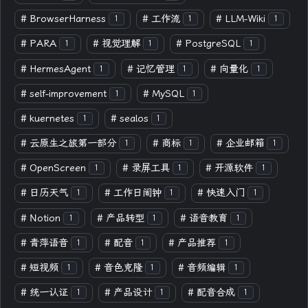
#
BrowserHarness
#
工作流
#
LLM-Wiki
1
1
1
#
PARA
#
视觉理解
#
PostgreSQL
1
1
1
#
HermesAgent
#
记忆管理
#
向量化
1
1
1
#
self-improvement
#
MySQL
1
1
#
kuernetes
#
sealos
1
1
#
云原生之旅第一部分
#
商标
#
企业邮箱
1
1
1
#
OpenScreen
#
录屏工具
#
开源软件
1
1
1
#
日历天气
#
工作日闹钟
#
快速入门
1
1
1
#
Notion
#
产品转型
#
语音教育
1
1
1
#
青萍语音
#
配音
#
产品推荐
1
1
1
#
短视频
#
音色克隆
#
音频编辑
1
1
1
#
统一认证
#
产品设计
#
配音合成
1
1
1