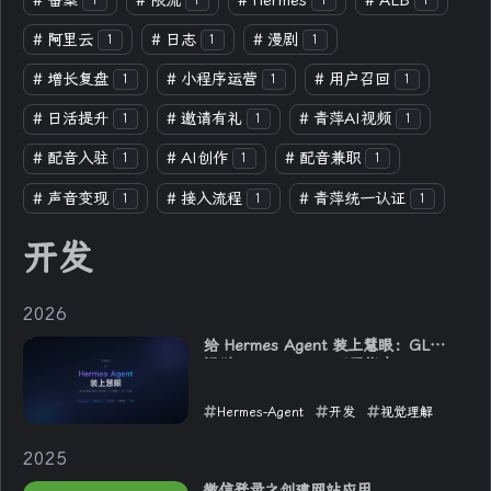
#
备案
#
限流
#
Hermes
#
ALB
1
1
1
1
#
阿里云
#
日志
#
漫剧
1
1
1
#
增长复盘
#
小程序运营
#
用户召回
1
1
1
#
日活提升
#
邀请有礼
#
青萍AI视频
1
1
1
#
配音入驻
#
AI创作
#
配音兼职
1
1
1
#
声音变现
#
接入流程
#
青萍统一认证
1
1
1
开发
2026
给 Hermes Agent 装上慧眼：GLM
视觉 MCP Server 配置指南
Hermes-Agent
开发
视觉理解
2026-06-01
2025
微信登录之创建网站应用