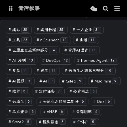
青萍叙事
博客
#
建站
#
实用教程
#
一人企业
38
35
31
#
工具
#
nCalendar
#
生活
23
19
17
青萍 AI 图床
青萍 AI 视频
#
云原生之旅第四部分
#
青萍AI语音
14
13
青萍 AI 电商
青萍 AI 语音
#
AI 漫剧
#
DevOps
#
Hermes-Agent
13
12
12
青萍编辑器
青萍封面
#
复盘
#
思考
#
云原生之旅第三部分
11
11
10
#
AI视频
#
AI
#
Gitea
#
Mac mini
9
9
9
8
#
推荐
#
定时任务
#
必看精选
8
7
6
#
云原生
#
云原生之旅第二部分
#
Dex
6
6
6
#
单点登录
#
eNSP
#
青萍图床
6
6
6
#
Sora2
#
镜头语言
#
个体户
5
5
5