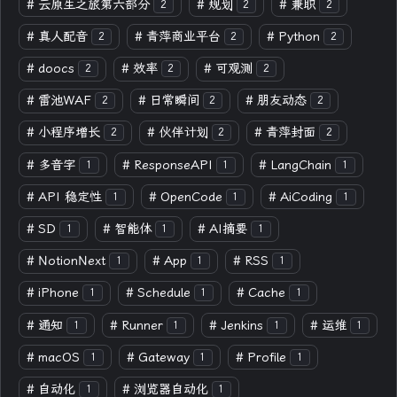
#
云原生之旅第六部分
#
规划
#
兼职
2
2
2
#
真人配音
#
青萍商业平台
#
Python
2
2
2
#
doocs
#
效率
#
可观测
2
2
2
#
雷池WAF
#
日常瞬间
#
朋友动态
2
2
2
#
小程序增长
#
伙伴计划
#
青萍封面
2
2
2
#
多音字
#
ResponseAPI
#
LangChain
1
1
1
#
API 稳定性
#
OpenCode
#
AiCoding
1
1
1
#
SD
#
智能体
#
AI摘要
1
1
1
#
NotionNext
#
App
#
RSS
1
1
1
#
iPhone
#
Schedule
#
Cache
1
1
1
#
通知
#
Runner
#
Jenkins
#
运维
1
1
1
1
#
macOS
#
Gateway
#
Profile
1
1
1
#
自动化
#
浏览器自动化
1
1