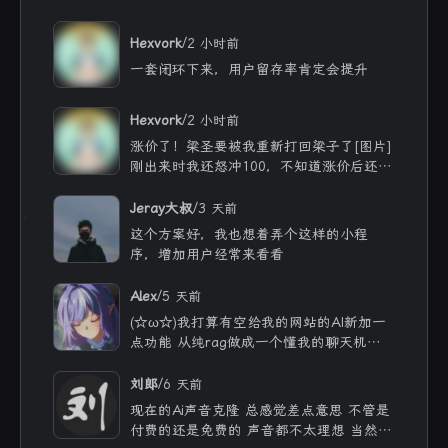
/
Hexvork
2 小时前
一套闭环下来，用户留存率肯定会提升
/
Hexvork
2 小时前
涨价了！梁圣要被我重新打回梁子了[图片]
刚出来时我还怒冲100，不知道涨价后还能
用多久
/
Jeray大叔
3 天前
这个方案好，我也想着弄个这样的小程
序，增加用户经常来看看
/
Alex
5 天前
(☆ω☆)我打算有空给我的网站的AI新加一
点功能 从纯rag做成一个懂我的聊天机器
人，rag只作为一个工具 现在有好多地方
可以薅免费额度的API 还有DeepSeek的低
/
刘郎
6 天前
价API 太爽啦
现在的Ai声音克隆 总感觉差点意思 不管是
付费的还是免费的 声音都不太理想 当然