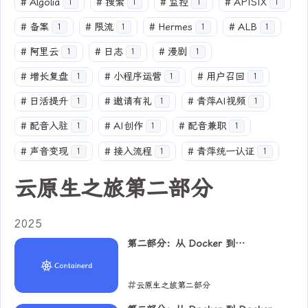
#
Algolia
#
搜索
#
监控
#
APISIX
1
1
1
1
#
备案
#
限流
#
Hermes
#
ALB
1
1
1
1
#
阿里云
#
日志
#
漫剧
1
1
1
#
增长复盘
#
小程序运营
#
用户召回
1
1
1
#
日活提升
#
邀请有礼
#
青萍AI视频
1
1
1
#
配音入驻
#
AI创作
#
配音兼职
1
1
1
#
声音变现
#
接入流程
#
青萍统一认证
1
1
1
云原生之旅第二部分
2025
第二部分：从 Docker 到
Containerd
云原生之旅第二部分