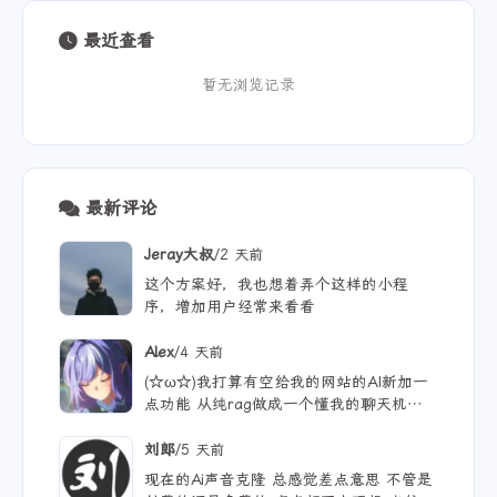
最近查看
暂无浏览记录
最新评论
/
Jeray大叔
2 天前
这个方案好，我也想着弄个这样的小程
序，增加用户经常来看看
/
Alex
4 天前
(☆ω☆)我打算有空给我的网站的AI新加一
点功能 从纯rag做成一个懂我的聊天机器
人，rag只作为一个工具 现在有好多地方
可以薅免费额度的API 还有DeepSeek的低
/
刘郎
5 天前
价API 太爽啦
现在的Ai声音克隆 总感觉差点意思 不管是