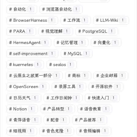
#
自动化
#
浏览器自动化
1
1
#
BrowserHarness
#
工作流
#
LLM-Wiki
1
1
1
#
PARA
#
视觉理解
#
PostgreSQL
1
1
1
#
HermesAgent
#
记忆管理
#
向量化
1
1
1
#
self-improvement
#
MySQL
1
1
#
kuernetes
#
sealos
1
1
#
云原生之旅第一部分
#
商标
#
企业邮箱
1
1
1
#
OpenScreen
#
录屏工具
#
开源软件
1
1
1
#
日历天气
#
工作日闹钟
#
快速入门
1
1
1
#
Notion
#
产品转型
#
语音教育
1
1
1
#
青萍语音
#
配音
#
产品推荐
1
1
1
#
短视频
#
音色克隆
#
音频编辑
1
1
1