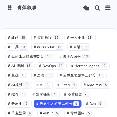
青萍叙事
博客
#
建站
#
实用教程
#
一人企业
38
35
31
青萍 AI 图床
青萍 AI 视频
#
工具
#
nCalendar
#
生活
23
19
17
青萍 AI 电商
青萍 AI 语音
#
云原生之旅第四部分
#
青萍AI语音
14
13
青萍编辑器
青萍封面
#
AI 漫剧
#
DevOps
#
Hermes-Agent
13
12
12
#
复盘
#
思考
#
云原生之旅第三部分
11
11
10
#
AI视频
#
AI
#
Gitea
#
Mac mini
9
9
9
8
#
推荐
#
定时任务
#
必看精选
8
7
6
#
云原生
#
云原生之旅第二部分
#
Dex
6
6
6
#
单点登录
#
eNSP
#
青萍图床
6
6
6