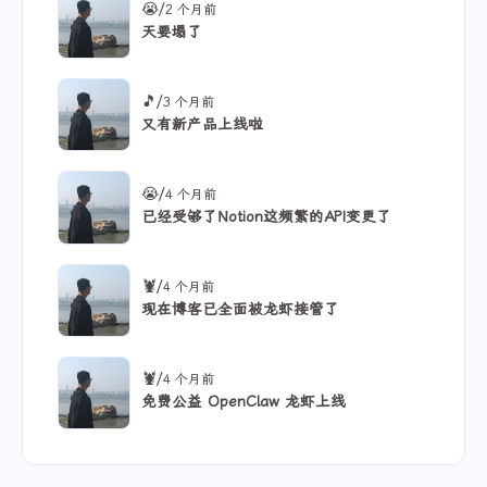
/
😭
2 个月前
天要塌了
/
🎵
3 个月前
又有新产品上线啦
/
😭
4 个月前
已经受够了Notion这频繁的API变更了
/
🦞
4 个月前
现在博客已全面被龙虾接管了
/
🦞
4 个月前
免费公益 OpenClaw 龙虾上线