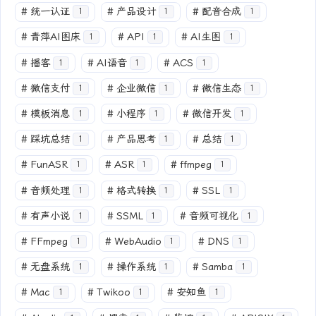
#
统一认证
#
产品设计
#
配音合成
1
1
1
#
青萍AI图床
#
API
#
AI生图
1
1
1
#
播客
#
AI语音
#
ACS
1
1
1
#
微信支付
#
企业微信
#
微信生态
1
1
1
#
模板消息
#
小程序
#
微信开发
1
1
1
#
踩坑总结
#
产品思考
#
总结
1
1
1
#
FunASR
#
ASR
#
ffmpeg
1
1
1
#
音频处理
#
格式转换
#
SSL
1
1
1
#
有声小说
#
SSML
#
音频可视化
1
1
1
#
FFmpeg
#
WebAudio
#
DNS
1
1
1
#
无盘系统
#
操作系统
#
Samba
1
1
1
#
Mac
#
Twikoo
#
安知鱼
1
1
1