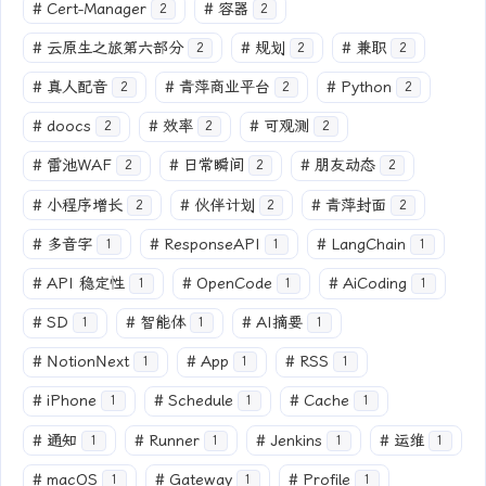
#
Cert-Manager
#
容器
2
2
#
云原生之旅第六部分
#
规划
#
兼职
2
2
2
#
真人配音
#
青萍商业平台
#
Python
2
2
2
#
doocs
#
效率
#
可观测
2
2
2
#
雷池WAF
#
日常瞬间
#
朋友动态
2
2
2
#
小程序增长
#
伙伴计划
#
青萍封面
2
2
2
#
多音字
#
ResponseAPI
#
LangChain
1
1
1
#
API 稳定性
#
OpenCode
#
AiCoding
1
1
1
#
SD
#
智能体
#
AI摘要
1
1
1
#
NotionNext
#
App
#
RSS
1
1
1
#
iPhone
#
Schedule
#
Cache
1
1
1
#
通知
#
Runner
#
Jenkins
#
运维
1
1
1
1
#
macOS
#
Gateway
#
Profile
1
1
1