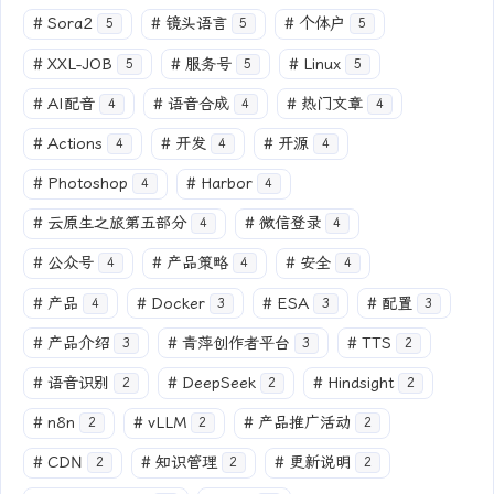
#
Sora2
#
镜头语言
#
个体户
5
5
5
#
XXL-JOB
#
服务号
#
Linux
5
5
5
#
AI配音
#
语音合成
#
热门文章
4
4
4
#
Actions
#
开发
#
开源
4
4
4
#
Photoshop
#
Harbor
4
4
#
云原生之旅第五部分
#
微信登录
4
4
#
公众号
#
产品策略
#
安全
4
4
4
#
产品
#
Docker
#
ESA
#
配置
4
3
3
3
#
产品介绍
#
青萍创作者平台
#
TTS
3
3
2
#
语音识别
#
DeepSeek
#
Hindsight
2
2
2
#
n8n
#
vLLM
#
产品推广活动
2
2
2
#
CDN
#
知识管理
#
更新说明
2
2
2