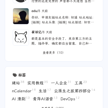
付费的还是免费的 声音都不太理想 当然
付费的肯定更像些 听着也舒服些 但就是贵
/
adu
8 天前
你好，申请友链站点名称: 知遥 站点地址:
[链接] 站点头像: [链接] 站点描述: 知世故
而不世故，历山河而慕山河。
/
崔话记
8 天前
都是基本的安全手段了，来自第三方的主
题、插件等，确实都应当留意，自己和用ai
写的，也不能大意。
查看更多（10）
标签
38
35
31
23
建站
实用教程
一人企业
工具
19
17
14
nCalendar
生活
云原生之旅第四部分
13
13
12
AI 漫剧
青萍AI语音
DevOps