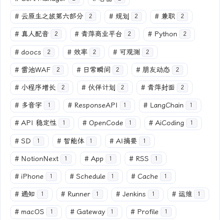
#
云原生之旅第六部分
#
规划
#
兼职
2
2
2
#
真人配音
#
青萍商业平台
#
Python
2
2
2
#
doocs
#
效率
#
可观测
2
2
2
#
雷池WAF
#
日常瞬间
#
朋友动态
2
2
2
#
小程序增长
#
伙伴计划
#
青萍封面
2
2
2
#
多音字
#
ResponseAPI
#
LangChain
1
1
1
#
API 稳定性
#
OpenCode
#
AiCoding
1
1
1
#
SD
#
智能体
#
AI摘要
1
1
1
#
NotionNext
#
App
#
RSS
1
1
1
#
iPhone
#
Schedule
#
Cache
1
1
1
#
通知
#
Runner
#
Jenkins
#
运维
1
1
1
1
#
macOS
#
Gateway
#
Profile
1
1
1