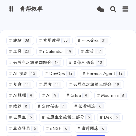
青萍叙事
博客
#
建站
#
实用教程
#
一人企业
38
35
31
青萍 AI 图床
青萍 AI 视频
#
工具
#
nCalendar
#
生活
23
19
17
青萍 AI 电商
青萍 AI 语音
#
云原生之旅第四部分
#
青萍AI语音
14
13
青萍编辑器
青萍封面
#
AI 漫剧
#
DevOps
#
Hermes-Agent
13
12
12
#
复盘
#
思考
#
云原生之旅第三部分
11
11
10
#
AI视频
#
AI
#
Gitea
#
Mac mini
9
9
9
8
#
推荐
#
定时任务
#
必看精选
8
7
6
#
云原生
#
云原生之旅第二部分
#
Dex
6
6
6
#
单点登录
#
eNSP
#
青萍图床
6
6
6