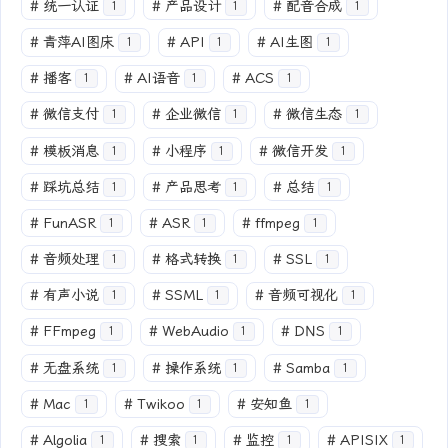
#
统一认证
#
产品设计
#
配音合成
1
1
1
#
青萍AI图床
#
API
#
AI生图
1
1
1
#
播客
#
AI语音
#
ACS
1
1
1
#
微信支付
#
企业微信
#
微信生态
1
1
1
#
模板消息
#
小程序
#
微信开发
1
1
1
#
踩坑总结
#
产品思考
#
总结
1
1
1
#
FunASR
#
ASR
#
ffmpeg
1
1
1
#
音频处理
#
格式转换
#
SSL
1
1
1
#
有声小说
#
SSML
#
音频可视化
1
1
1
#
FFmpeg
#
WebAudio
#
DNS
1
1
1
#
无盘系统
#
操作系统
#
Samba
1
1
1
#
Mac
#
Twikoo
#
安知鱼
1
1
1
#
Algolia
#
搜索
#
监控
#
APISIX
1
1
1
1