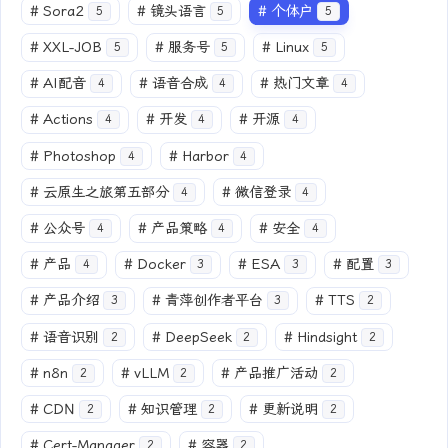
#
Sora2
#
镜头语言
#
个体户
5
5
5
#
XXL-JOB
#
服务号
#
Linux
5
5
5
#
AI配音
#
语音合成
#
热门文章
4
4
4
#
Actions
#
开发
#
开源
4
4
4
#
Photoshop
#
Harbor
4
4
#
云原生之旅第五部分
#
微信登录
4
4
#
公众号
#
产品策略
#
安全
4
4
4
#
产品
#
Docker
#
ESA
#
配置
4
3
3
3
#
产品介绍
#
青萍创作者平台
#
TTS
3
3
2
#
语音识别
#
DeepSeek
#
Hindsight
2
2
2
#
n8n
#
vLLM
#
产品推广活动
2
2
2
#
CDN
#
知识管理
#
更新说明
2
2
2
#
Cert-Manager
#
容器
2
2