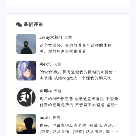
最新评论
/
Jeray大叔
1 天前
这个方案好，我也想着弄个这样的小程
序，增加用户经常来看看
/
Alex
3 天前
(☆ω☆)我打算有空给我的网站的AI新加一
点功能 从纯rag做成一个懂我的聊天机器
人，rag只作为一个工具 现在有好多地方
可以薅免费额度的API 还有DeepSeek的低
/
刘郎
4 天前
价API 太爽啦
现在的Ai声音克隆 总感觉差点意思 不管是
付费的还是免费的 声音都不太理想 当然
付费的肯定更像些 听着也舒服些 但就是贵
/
adu
7 天前
你好，申请友链站点名称: 知遥 站点地址:
[链接] 站点头像: [链接] 站点描述: 知世故