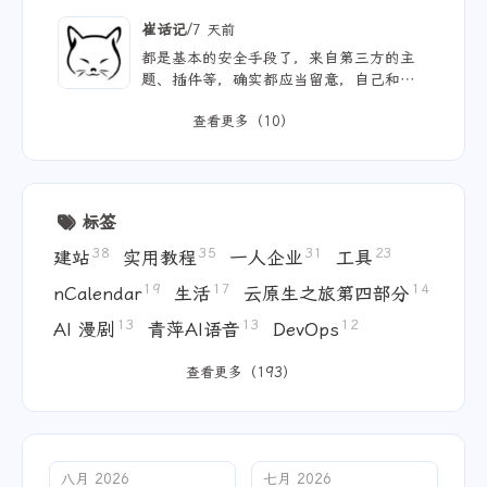
而不世故，历山河而慕山河。
/
崔话记
7 天前
都是基本的安全手段了，来自第三方的主
题、插件等，确实都应当留意，自己和用ai
写的，也不能大意。
查看更多（10）
标签
38
35
31
23
建站
实用教程
一人企业
工具
19
17
14
nCalendar
生活
云原生之旅第四部分
13
13
12
AI 漫剧
青萍AI语音
DevOps
查看更多（193）
八月 2026
七月 2026