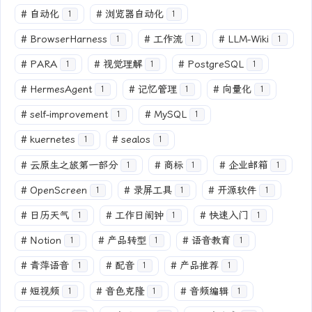
#
自动化
#
浏览器自动化
1
1
#
BrowserHarness
#
工作流
#
LLM-Wiki
1
1
1
#
PARA
#
视觉理解
#
PostgreSQL
1
1
1
#
HermesAgent
#
记忆管理
#
向量化
1
1
1
#
self-improvement
#
MySQL
1
1
#
kuernetes
#
sealos
1
1
#
云原生之旅第一部分
#
商标
#
企业邮箱
1
1
1
#
OpenScreen
#
录屏工具
#
开源软件
1
1
1
#
日历天气
#
工作日闹钟
#
快速入门
1
1
1
#
Notion
#
产品转型
#
语音教育
1
1
1
#
青萍语音
#
配音
#
产品推荐
1
1
1
#
短视频
#
音色克隆
#
音频编辑
1
1
1