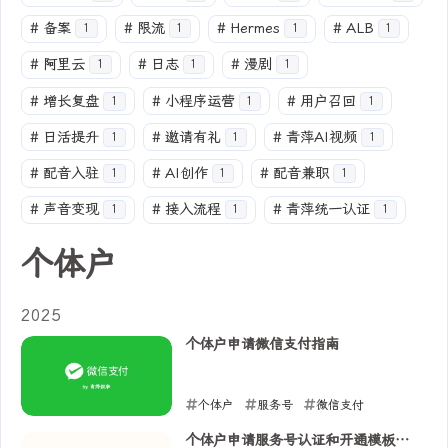
#
备案
#
限流
#
Hermes
#
ALB
1
1
1
1
#
阿里云
#
日志
#
漫剧
1
1
1
#
增长复盘
#
小程序运营
#
用户召回
1
1
1
#
日活提升
#
邀请有礼
#
青萍AI视频
1
1
1
#
配音入驻
#
AI创作
#
配音兼职
1
1
1
#
声音变现
#
接入流程
#
青萍统一认证
1
1
1
个体户
2025
个体户申请微信支付指南
个体户
服务号
微信支付
2025-06-29
个体户申请服务号认证和开通模板消