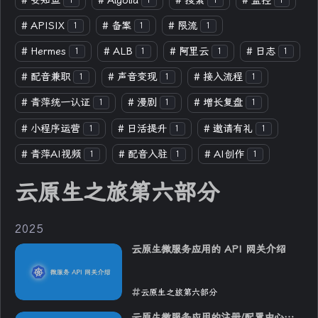
#
安知鱼
#
Algolia
#
搜索
#
监控
1
1
1
1
#
APISIX
#
备案
#
限流
1
1
1
#
Hermes
#
ALB
#
阿里云
#
日志
1
1
1
1
#
配音兼职
#
声音变现
#
接入流程
1
1
1
#
青萍统一认证
#
漫剧
#
增长复盘
1
1
1
#
小程序运营
#
日活提升
#
邀请有礼
1
1
1
#
青萍AI视频
#
配音入驻
#
AI创作
1
1
1
云原生之旅第六部分
2025
云原生微服务应用的 API 网关介绍
云原生之旅第六部分
2025-11-05
云原生微服务应用的注册/配置中心介