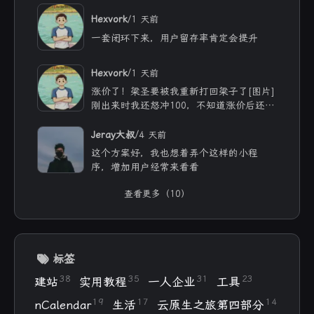
我网站上的公开内容哈哈|´・ω・)ノ 不过
/
Hexvork
1 天前
只有我自己使用 网站没没什么浏览量😢
一套闭环下来，用户留存率肯定会提升
/
Hexvork
1 天前
涨价了！梁圣要被我重新打回梁子了[图片]
刚出来时我还怒冲100，不知道涨价后还能
用多久
/
Jeray大叔
4 天前
这个方案好，我也想着弄个这样的小程
序，增加用户经常来看看
查看更多（10）
标签
38
35
31
23
建站
实用教程
一人企业
工具
19
17
14
nCalendar
生活
云原生之旅第四部分