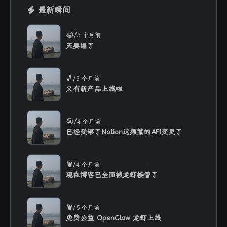
最新瞬间
/
😭
3 个月前
天要塌了
/
🎵
3 个月前
又有新产品上线啦
/
😭
4 个月前
已经受够了Notion这频繁的API变更了
/
🦞
4 个月前
现在博客已全面被龙虾接管了
/
🦞
5 个月前
免费公益 OpenClaw 龙虾上线