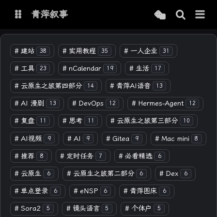
青萍叙事
博客
#
建站
#
实用教程
#
一人企业
38
35
31
#
工具
#
nCalendar
#
生活
23
19
17
青萍 AI 图床
青萍 AI 视频
#
云原生之旅第四部分
#
青萍AI语音
14
13
青萍 AI 电商
青萍 AI 语音
#
AI 漫剧
#
DevOps
#
Hermes-Agent
13
12
12
青萍编辑器
青萍封面
#
复盘
#
思考
#
云原生之旅第三部分
11
11
10
#
AI视频
#
AI
#
Gitea
#
Mac mini
9
9
9
8
#
推荐
#
定时任务
#
必看精选
8
7
6
#
云原生
#
云原生之旅第二部分
#
Dex
6
6
6
#
单点登录
#
eNSP
#
青萍图床
6
6
6
#
Sora2
#
镜头语言
#
个体户
5
5
5