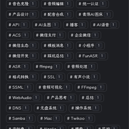
#
音色克隆
#
音频编辑
#
统一认证
1
1
1
#
产品设计
#
配音合成
#
青萍AI图床
1
1
1
#
API
#
AI生图
#
播客
#
AI语音
1
1
1
1
#
ACS
#
微信支付
#
企业微信
1
1
1
#
微信生态
#
模板消息
#
小程序
1
1
1
#
微信开发
#
踩坑总结
#
FunASR
1
1
1
#
ASR
#
ffmpeg
#
音频处理
1
1
1
#
格式转换
#
SSL
#
有声小说
1
1
1
#
SSML
#
音频可视化
#
FFmpeg
1
1
1
#
WebAudio
#
产品思考
#
总结
1
1
1
#
DNS
#
无盘系统
#
操作系统
1
1
1
#
Samba
#
Mac
#
Twikoo
1
1
1