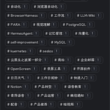
#
自动化
#
浏览器自动化
1
1
#
BrowserHarness
#
工作流
#
LLM-Wiki
1
1
1
#
PARA
#
视觉理解
#
PostgreSQL
1
1
1
#
HermesAgent
#
记忆管理
#
向量化
1
1
1
#
self-improvement
#
MySQL
1
1
#
kuernetes
#
sealos
1
1
#
云原生之旅第一部分
#
商标
#
企业邮箱
1
1
1
#
OpenScreen
#
录屏工具
#
开源软件
1
1
1
#
日历天气
#
工作日闹钟
#
快速入门
1
1
1
#
Notion
#
产品转型
#
语音教育
1
1
1
#
青萍语音
#
产品运营
#
微信通知
1
1
1
#
配音
#
产品推荐
#
短视频
1
1
1