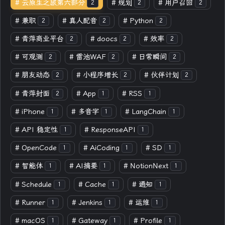
#
云原生之旅第六部分
#
规划
#
用户召回
2
2
2
#
兼职
#
真人配音
#
Python
2
2
2
#
青萍商业平台
#
doocs
#
效率
2
2
2
#
可观测
#
雷池WAF
#
日常瞬间
2
2
2
#
朋友动态
#
小程序增长
#
伙伴计划
2
2
2
#
青萍封面
#
App
#
RSS
2
1
1
#
iPhone
#
多音字
#
LangChain
1
1
1
#
API 稳定性
#
ResponseAPI
1
1
#
OpenCode
#
AiCoding
#
SD
1
1
1
#
智能体
#
AI摘要
#
NotionNext
1
1
1
#
Schedule
#
Cache
#
通知
1
1
1
#
Runner
#
Jenkins
#
运维
1
1
1
#
macOS
#
Gateway
#
Profile
1
1
1