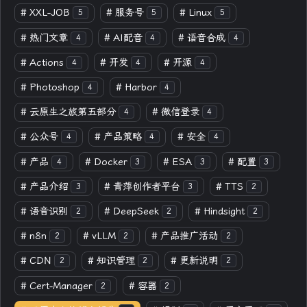
#
XXL-JOB
#
服务号
#
Linux
5
5
5
#
热门文章
#
AI配音
#
语音合成
4
4
4
#
Actions
#
开发
#
开源
4
4
4
#
Photoshop
#
Harbor
4
4
#
云原生之旅第五部分
#
微信登录
4
4
#
公众号
#
产品策略
#
安全
4
4
4
#
产品
#
Docker
#
ESA
#
配置
4
3
3
3
#
产品介绍
#
青萍创作者平台
#
TTS
3
3
2
#
语音识别
#
DeepSeek
#
Hindsight
2
2
2
#
n8n
#
vLLM
#
产品推广活动
2
2
2
#
CDN
#
知识管理
#
更新说明
2
2
2
#
Cert-Manager
#
容器
2
2