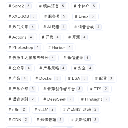
#
Sora2
#
镜头语言
#
个体户
5
5
5
#
XXL-JOB
#
服务号
#
Linux
5
5
5
#
热门文章
#
AI配音
#
语音合成
4
4
4
#
Actions
#
开发
#
开源
4
4
4
#
Photoshop
#
Harbor
4
4
#
云原生之旅第五部分
#
微信登录
4
4
#
公众号
#
产品策略
#
安全
4
4
4
#
产品
#
Docker
#
ESA
#
配置
4
3
3
3
#
产品介绍
#
青萍创作者平台
#
TTS
3
3
2
#
语音识别
#
DeepSeek
#
Hindsight
2
2
2
#
n8n
#
vLLM
#
产品推广活动
2
2
2
#
CDN
#
知识管理
#
更新说明
2
2
2