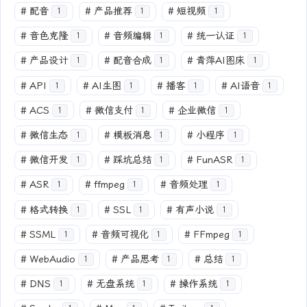
#
配音
#
产品推荐
#
短视频
1
1
1
#
音色克隆
#
音频编辑
#
统一认证
1
1
1
#
产品设计
#
配音合成
#
青萍AI图床
1
1
1
#
API
#
AI生图
#
播客
#
AI语音
1
1
1
1
#
ACS
#
微信支付
#
企业微信
1
1
1
#
微信生态
#
模板消息
#
小程序
1
1
1
#
微信开发
#
踩坑总结
#
FunASR
1
1
1
#
ASR
#
ffmpeg
#
音频处理
1
1
1
#
格式转换
#
SSL
#
有声小说
1
1
1
#
SSML
#
音频可视化
#
FFmpeg
1
1
1
#
WebAudio
#
产品思考
#
总结
1
1
1
#
DNS
#
无盘系统
#
操作系统
1
1
1