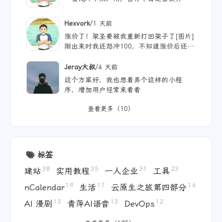
/
Hexvork
1 天前
涨价了！梁圣要被我重新打回梁子了[图片]
刚出来时我还怒冲100，不知道涨价后还能
用多久
/
Jeray大叔
4 天前
这个方案好，我也想着弄个这样的小程
序，增加用户经常来看看
查看更多（10）
标签
38
35
31
23
建站
实用教程
一人企业
工具
19
17
14
nCalendar
生活
云原生之旅第四部分
13
13
12
AI 漫剧
青萍AI语音
DevOps