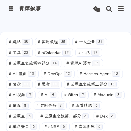
青萍叙事
博客
#
建站
#
实用教程
#
一人企业
38
35
31
青萍 AI 图床
青萍 AI 视频
#
工具
#
nCalendar
#
生活
23
19
17
青萍 AI 电商
青萍 AI 语音
#
云原生之旅第四部分
#
青萍AI语音
14
13
青萍编辑器
青萍封面
#
AI 漫剧
#
DevOps
#
Hermes-Agent
13
12
12
#
复盘
#
思考
#
云原生之旅第三部分
11
11
10
#
AI视频
#
AI
#
Gitea
#
Mac mini
9
9
9
8
#
推荐
#
定时任务
#
必看精选
8
7
6
#
云原生
#
云原生之旅第二部分
#
Dex
6
6
6
#
单点登录
#
eNSP
#
青萍图床
6
6
6