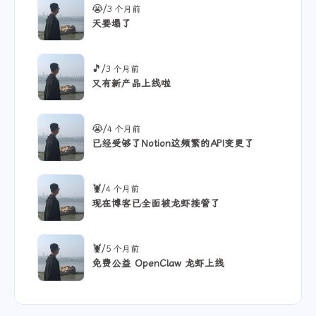
/
😭
3 个月前
天要塌了
/
🎵
3 个月前
又有新产品上线啦
/
😭
4 个月前
已经受够了Notion这频繁的API变更了
/
🦞
4 个月前
现在博客已全面被龙虾接管了
/
🦞
5 个月前
免费公益 OpenClaw 龙虾上线