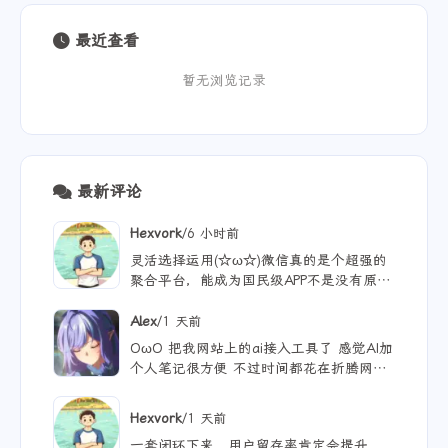
最近查看
暂无浏览记录
最新评论
/
Hexvork
6 小时前
灵活选择运用(☆ω☆)微信真的是个超强的
聚合平台，能成为国民级APP不是没有原因
的
/
Alex
1 天前
OωO 把我网站上的ai接入工具了 感觉AI加
个人笔记很方便 不过时间都花在折腾网站
文章没写几篇哈哈 现在可以纯靠聊天获得
我网站上的公开内容哈哈|´・ω・)ノ 不过
/
Hexvork
1 天前
只有我自己使用 网站没没什么浏览量😢
一套闭环下来，用户留存率肯定会提升