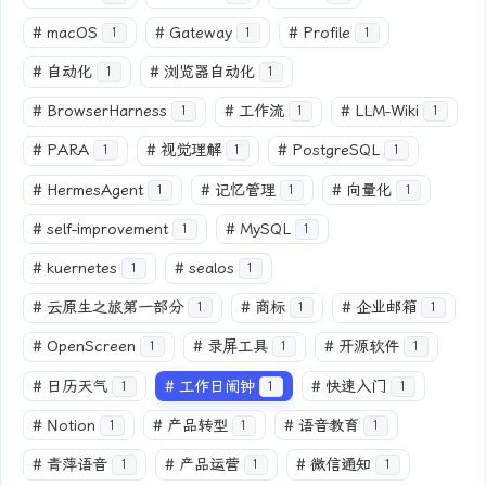
#
macOS
#
Gateway
#
Profile
1
1
1
#
自动化
#
浏览器自动化
1
1
#
BrowserHarness
#
工作流
#
LLM-Wiki
1
1
1
#
PARA
#
视觉理解
#
PostgreSQL
1
1
1
#
HermesAgent
#
记忆管理
#
向量化
1
1
1
#
self-improvement
#
MySQL
1
1
#
kuernetes
#
sealos
1
1
#
云原生之旅第一部分
#
商标
#
企业邮箱
1
1
1
#
OpenScreen
#
录屏工具
#
开源软件
1
1
1
#
日历天气
#
工作日闹钟
#
快速入门
1
1
1
#
Notion
#
产品转型
#
语音教育
1
1
1
#
青萍语音
#
产品运营
#
微信通知
1
1
1