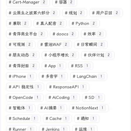
#
Cert-Manager
#
容器
2
2
#
云原生之旅第六部分
#
规划
#
用户召回
2
2
2
#
兼职
#
真人配音
#
Python
2
2
2
#
青萍商业平台
#
doocs
#
效率
2
2
2
#
可观测
#
雷池WAF
#
日常瞬间
2
2
2
#
朋友动态
#
小程序增长
#
伙伴计划
2
2
2
#
青萍封面
#
App
#
RSS
2
1
1
#
iPhone
#
多音字
#
LangChain
1
1
1
#
API 稳定性
#
ResponseAPI
1
1
#
OpenCode
#
AiCoding
#
SD
1
1
1
#
智能体
#
AI摘要
#
NotionNext
1
1
1
#
Schedule
#
Cache
#
通知
1
1
1
#
Runner
#
Jenkins
#
运维
1
1
1