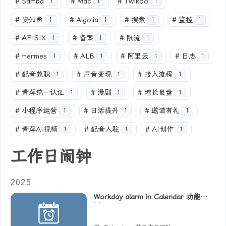
#
Samba
#
Mac
#
Twikoo
1
1
1
#
安知鱼
#
Algolia
#
搜索
#
监控
1
1
1
1
#
APISIX
#
备案
#
限流
1
1
1
#
Hermes
#
ALB
#
阿里云
#
日志
1
1
1
1
#
配音兼职
#
声音变现
#
接入流程
1
1
1
#
青萍统一认证
#
漫剧
#
增长复盘
1
1
1
#
小程序运营
#
日活提升
#
邀请有礼
1
1
1
#
青萍AI视频
#
配音入驻
#
AI创作
1
1
1
工作日闹钟
2025
Workday alarm in Calendar 功能规
划