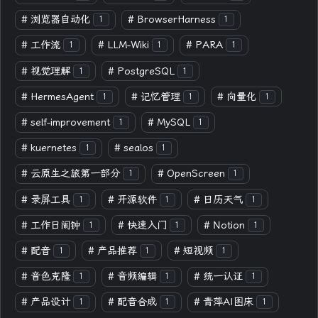
#
浏览器自动化
#
BrowserHarness
1
1
#
工作流
#
LLM-Wiki
#
PARA
1
1
1
#
视觉理解
#
PostgreSQL
1
1
#
HermesAgent
#
记忆管理
#
向量化
1
1
1
#
self-improvement
#
MySQL
1
1
#
kuernetes
#
sealos
1
1
#
云原生之旅第一部分
#
OpenScreen
1
1
#
录屏工具
#
开源软件
#
日历天气
1
1
1
#
工作日闹钟
#
快速入门
#
Notion
1
1
1
#
配音
#
产品推荐
#
短视频
1
1
1
#
音色克隆
#
音频编辑
#
统一认证
1
1
1
#
产品设计
#
配音合成
#
青萍AI图床
1
1
1