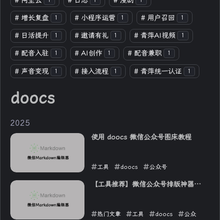
#
阿里云
#
日志
#
漫剧
1
1
1
#
增长复盘
#
小程序运营
#
用户召回
1
1
1
#
日活提升
#
邀请有礼
#
青萍AI视频
1
1
1
#
配音入驻
#
AI创作
#
配音兼职
1
1
1
#
声音变现
#
接入流程
#
青萍统一认证
1
1
1
doocs
2025
使用 doocs 微信公众号图床教程
工具
doocs
公众号
2025-07-05
【工具推荐】微信公众号排版神器：
doocs
热门文章
工具
doocs
公众