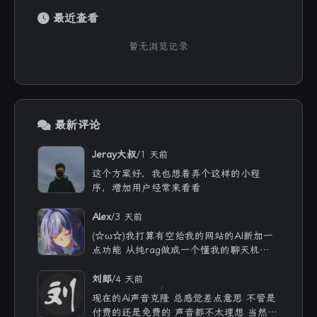
最近查看
暂无浏览记录
最新评论
/
Jeray大叔
1 天前
这个方案好，我也想着弄个这样的小程
序，增加用户经常来看看
/
Alex
3 天前
(☆ω☆)我打算有空给我的网站的AI新加一
点功能 从纯rag做成一个懂我的聊天机器
人，rag只作为一个工具 现在有好多地方
可以薅免费额度的API 还有DeepSeek的低
/
刘郎
4 天前
价API 太爽啦
现在的Ai声音克隆 总感觉差点意思 不管是
付费的还是免费的 声音都不太理想 当然