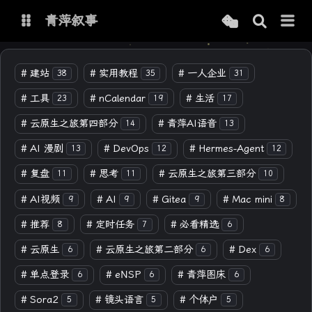
青萍叙事
博客
#
建站
#
实用教程
#
一人企业
38
35
31
#
工具
#
nCalendar
#
生活
23
19
17
青萍 AI 图床
青萍 AI 视频
#
云原生之旅第四部分
#
青萍AI语音
14
13
青萍 AI 电商
青萍 AI 语音
#
AI 漫剧
#
DevOps
#
Hermes-Agent
13
12
12
青萍编辑器
青萍封面
#
复盘
#
思考
#
云原生之旅第三部分
11
11
10
#
AI视频
#
AI
#
Gitea
#
Mac mini
9
9
9
8
#
推荐
#
定时任务
#
必看精选
8
7
6
#
云原生
#
云原生之旅第二部分
#
Dex
6
6
6
#
单点登录
#
eNSP
#
青萍图床
6
6
6
#
Sora2
#
镜头语言
#
个体户
5
5
5