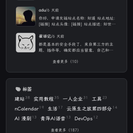
付费的肯定更像些 听着也舒服些 但就是贵
/
adu
6 天前
你好，申请友链站点名称: 知遥 站点地址:
[链接] 站点头像: [链接] 站点描述: 知世故
而不世故，历山河而慕山河。
/
崔话记
6 天前
都是基本的安全手段了，来自第三方的主
题、插件等，确实都应当留意，自己和用ai
写的，也不能大意。
查看更多（10）
标签
38
35
31
23
建站
实用教程
一人企业
工具
19
17
14
nCalendar
生活
云原生之旅第四部分
13
13
12
AI 漫剧
青萍AI语音
DevOps
查看更多（187）