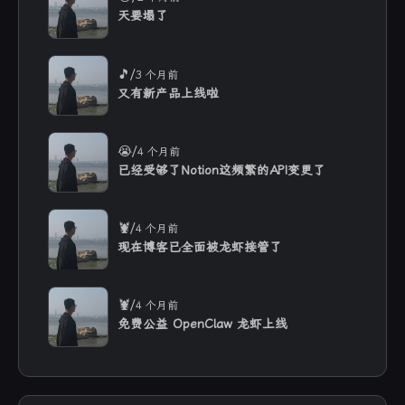
天要塌了
/
🎵
3 个月前
又有新产品上线啦
/
😭
4 个月前
已经受够了Notion这频繁的API变更了
/
🦞
4 个月前
现在博客已全面被龙虾接管了
/
🦞
4 个月前
免费公益 OpenClaw 龙虾上线