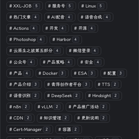
#
XXL-JOB
#
服务号
#
Linux
5
5
5
#
热门文章
#
AI配音
#
语音合成
4
4
4
#
Actions
#
开发
#
开源
4
4
4
#
Photoshop
#
Harbor
4
4
#
云原生之旅第五部分
#
微信登录
4
4
#
公众号
#
产品策略
#
安全
4
4
4
#
产品
#
Docker
#
ESA
#
配置
4
3
3
3
#
产品介绍
#
青萍创作者平台
#
TTS
3
3
2
#
语音识别
#
DeepSeek
#
Hindsight
2
2
2
#
n8n
#
vLLM
#
产品推广活动
2
2
2
#
CDN
#
知识管理
#
更新说明
2
2
2
#
Cert-Manager
#
容器
2
2