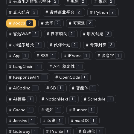
#
云原生之旅第六部分
#
规划
#
兼职
2
2
2
#
真人配音
#
青萍商业平台
#
Python
2
2
2
#
doocs
#
效率
#
可观测
2
2
2
#
雷池WAF
#
日常瞬间
#
朋友动态
2
2
2
#
小程序增长
#
伙伴计划
#
青萍封面
2
2
2
#
App
#
RSS
#
iPhone
#
多音字
1
1
1
1
#
LangChain
#
API 稳定性
1
1
#
ResponseAPI
#
OpenCode
1
1
#
AiCoding
#
SD
#
智能体
1
1
1
#
AI摘要
#
NotionNext
#
Schedule
1
1
1
#
Cache
#
通知
#
Runner
1
1
1
#
Jenkins
#
运维
#
macOS
1
1
1
#
Gateway
#
Profile
#
自动化
1
1
1