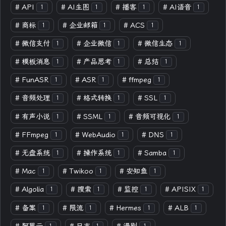
#
API
#
AI生图
#
播客
#
AI语音
1
1
1
1
#
商标
#
企业邮箱
#
ACS
1
1
1
#
微信支付
#
企业微信
#
微信生态
1
1
1
#
模板消息
#
产品思考
#
总结
1
1
1
#
FunASR
#
ASR
#
ffmpeg
1
1
1
#
音频处理
#
格式转换
#
SSL
1
1
1
#
有声小说
#
SSML
#
音频可视化
1
1
1
#
FFmpeg
#
WebAudio
#
DNS
1
1
1
#
无盘系统
#
操作系统
#
Samba
1
1
1
#
Mac
#
Twikoo
#
安知鱼
1
1
1
#
Algolia
#
搜索
#
监控
#
APISIX
1
1
1
1
#
备案
#
限流
#
Hermes
#
ALB
1
1
1
1