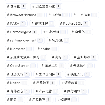
#
自动化
#
浏览器自动化
1
1
#
BrowserHarness
#
工作流
#
LLM-Wiki
1
1
1
#
PARA
#
视觉理解
#
PostgreSQL
1
1
1
#
HermesAgent
#
记忆管理
#
向量化
1
1
1
#
self-improvement
#
MySQL
1
1
#
kuernetes
#
sealos
1
1
#
云原生之旅第一部分
#
商标
#
企业邮箱
1
1
1
#
OpenScreen
#
录屏工具
#
开源软件
1
1
1
#
日历天气
#
工作日闹钟
#
快速入门
1
1
1
#
Notion
#
产品转型
#
语音教育
1
1
1
#
青萍语音
#
产品运营
#
微信通知
1
1
1
#
配音
#
产品推荐
#
短视频
1
1
1