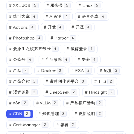
#
XXL-JOB
#
服务号
#
Linux
5
5
5
#
热门文章
#
AI配音
#
语音合成
4
4
4
#
Actions
#
开发
#
开源
4
4
4
#
Photoshop
#
Harbor
4
4
#
云原生之旅第五部分
#
微信登录
4
4
#
公众号
#
产品策略
#
安全
4
4
4
#
产品
#
Docker
#
ESA
#
配置
4
3
3
3
#
产品介绍
#
青萍创作者平台
#
TTS
3
3
2
#
语音识别
#
DeepSeek
#
Hindsight
2
2
2
#
n8n
#
vLLM
#
产品推广活动
2
2
2
#
CDN
#
知识管理
#
更新说明
2
2
2
#
Cert-Manager
#
容器
2
2