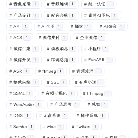
#
音色克隆
#
音频编辑
#
统一认证
1
1
1
#
产品设计
#
配音合成
#
青萍AI图床
1
1
1
#
API
#
AI生图
#
播客
#
AI语音
1
1
1
1
#
ACS
#
微信支付
#
企业微信
1
1
1
#
微信生态
#
模板消息
#
小程序
1
1
1
#
微信开发
#
踩坑总结
#
FunASR
1
1
1
#
ASR
#
ffmpeg
#
音频处理
1
1
1
#
格式转换
#
SSL
#
有声小说
1
1
1
#
SSML
#
音频可视化
#
FFmpeg
1
1
1
#
WebAudio
#
产品思考
#
总结
1
1
1
#
DNS
#
无盘系统
#
操作系统
1
1
1
#
Samba
#
Mac
#
Twikoo
1
1
1