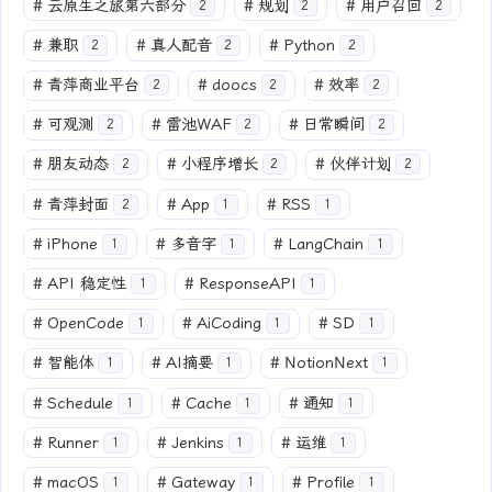
#
云原生之旅第六部分
#
规划
#
用户召回
2
2
2
#
兼职
#
真人配音
#
Python
2
2
2
#
青萍商业平台
#
doocs
#
效率
2
2
2
#
可观测
#
雷池WAF
#
日常瞬间
2
2
2
#
朋友动态
#
小程序增长
#
伙伴计划
2
2
2
#
青萍封面
#
App
#
RSS
2
1
1
#
iPhone
#
多音字
#
LangChain
1
1
1
#
API 稳定性
#
ResponseAPI
1
1
#
OpenCode
#
AiCoding
#
SD
1
1
1
#
智能体
#
AI摘要
#
NotionNext
1
1
1
#
Schedule
#
Cache
#
通知
1
1
1
#
Runner
#
Jenkins
#
运维
1
1
1
#
macOS
#
Gateway
#
Profile
1
1
1