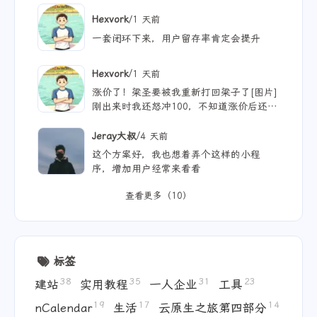
我网站上的公开内容哈哈|´・ω・)ノ 不过
/
Hexvork
1 天前
只有我自己使用 网站没没什么浏览量😢
一套闭环下来，用户留存率肯定会提升
/
Hexvork
1 天前
涨价了！梁圣要被我重新打回梁子了[图片]
刚出来时我还怒冲100，不知道涨价后还能
用多久
/
Jeray大叔
4 天前
这个方案好，我也想着弄个这样的小程
序，增加用户经常来看看
查看更多（10）
标签
38
35
31
23
建站
实用教程
一人企业
工具
19
17
14
nCalendar
生活
云原生之旅第四部分