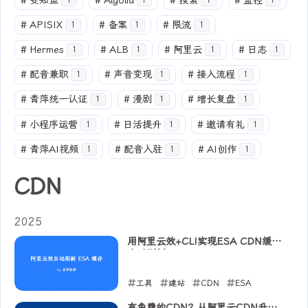
#
安知鱼
#
Algolia
#
搜索
#
监控
1
1
1
1
#
APISIX
#
备案
#
限流
1
1
1
#
Hermes
#
ALB
#
阿里云
#
日志
1
1
1
1
#
配音兼职
#
声音变现
#
接入流程
1
1
1
#
青萍统一认证
#
漫剧
#
增长复盘
1
1
1
#
小程序运营
#
日活提升
#
邀请有礼
1
1
1
#
青萍AI视频
#
配音入驻
#
AI创作
1
1
1
CDN
2025
用阿里云效+CLI实现ESA CDN缓存
自动刷新
工具
建站
CDN
ESA
2025-06-22
有免费的CDN？从阿里云CDN升级