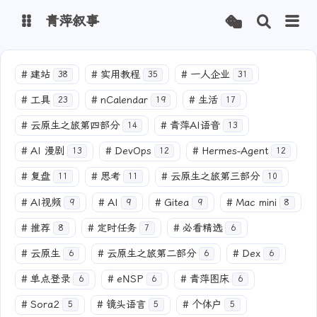
青萍叙事
博客
#
建站
#
实用教程
#
一人企业
38
35
31
#
工具
#
nCalendar
#
生活
23
19
17
青萍 AI 图床
青萍 AI 视频
#
云原生之旅第四部分
#
青萍AI语音
14
13
青萍 AI 电商
青萍 AI 语音
#
AI 漫剧
#
DevOps
#
Hermes-Agent
13
12
12
青萍编辑器
青萍封面
#
复盘
#
思考
#
云原生之旅第三部分
11
11
10
#
AI视频
#
AI
#
Gitea
#
Mac mini
9
9
9
8
#
推荐
#
定时任务
#
必看精选
8
7
6
#
云原生
#
云原生之旅第二部分
#
Dex
6
6
6
#
单点登录
#
eNSP
#
青萍图床
6
6
6
#
Sora2
#
镜头语言
#
个体户
5
5
5