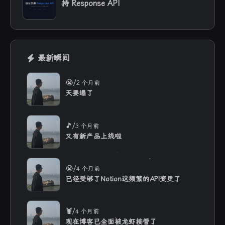
持 Response API
最新瞬间
/
😭
2 个月前
天要塌了
/
🎵
3 个月前
又有新产品上线啦
/
😭
4 个月前
已经受够了Notion这频繁的API变更了
/
🦞
4 个月前
现在博客已全面被龙虾接管了