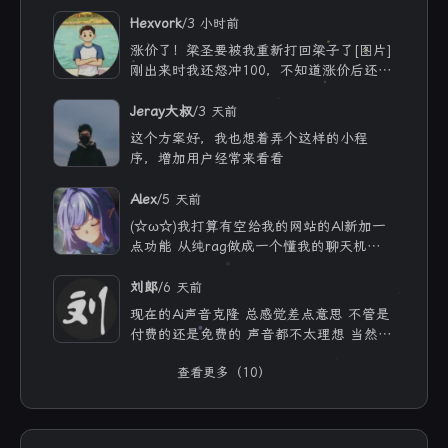
/
Hexvork
3 小时前
涨价了！梁圣要被我重新打回梁子了[图片]
刚出来时我还怒冲100，不知道涨价后还能
用多久
/
Jeray大叔
3 天前
这个方案好，我也想着弄个这样的小程
序，增加用户经常来看看
/
Alex
5 天前
(☆ω☆)我打算有空给我的网站的AI新加一
点功能 从纯rag做成一个懂我的聊天机器
人，rag只作为一个工具 现在有好多地方
可以薅免费额度的API 还有DeepSeek的低
/
刘郎
6 天前
价API 太爽啦
现在的Ai声音克隆 总感觉差点意思 不管是
付费的还是免费的 声音都不太理想 当然
付费的肯定更像些 听着也舒服些 但就是贵
查看更多（10）