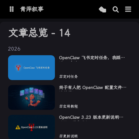
青萍叙事
文章总览 - 14
博客
2026
青萍 AI 图床
青萍 AI 视频
OpenClaw 飞书定时任务，我踩了
青萍 AI 电商
青萍 AI 语音
这 3 个坑
青萍编辑器
青萍封面
定时任务
2026-03-27
终于有人把 OpenClaw 配置文件讲
清楚了！
实用教程
2026-03-27
OpenClaw 3.23 版本更新说明：
建议不要先升级
更新说明