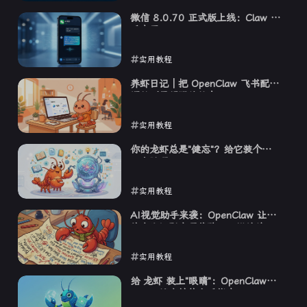
2026-03-24
微信 8.0.70 正式版上线：Claw 助
手来了
实用教程
2026-03-23
养虾日记｜把 OpenClaw 飞书配置
调教到最舒服的状态
实用教程
2026-03-21
你的龙虾总是"健忘"？给它装个第
二大脑吧
实用教程
2026-03-20
AI视觉助手来袭：OpenClaw 让图
片文字识别变得像聊天一样简单
实用教程
2026-03-17
给 龙虾 装上"眼睛"：OpenClaw
Tavily 搜索技能上手指南