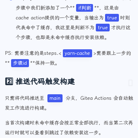
steps.yarn-cache.outputs.cache-hit: 在安装依赖的
步骤中我们新添加了一个**
if判断
**，这是由
cache action提供的一个变量，当输出为
true
时则
代表命中了缓存，我这里是判断不为
true
才执行这
个步骤，也即是未命中缓存执行安装依赖。
PS: 需要注意的是steps.<
yarn-cache
>需要跟上一步的
**
步骤id
**保持一致。
2️⃣ 推送代码触发构建
只需将代码推送至
main
分支，Gitea Actions 会自动触
发工作流进行构建。
当首次构建时未命中缓存会按正常全部执行，而当第二次再