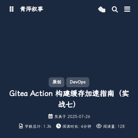
青萍叙事
博客
青萍 AI 图床
青萍 AI 视频
青萍 AI 电商
青萍 AI 语音
青萍编辑器
青萍封面
原创
DevOps
Gitea Action 构建缓存加速指南（实
战七）
发表于
2025-07-26
字数总计:
1.3k
阅读时长:
4分钟
阅读量:
128