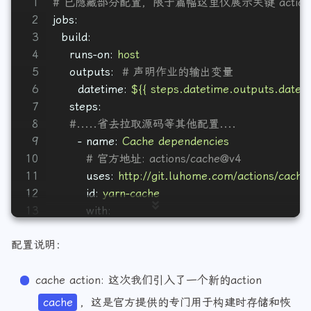
1
# 已隐藏部分配置，限于篇幅这里仅展示关键 action
2
jobs:
3
build:
4
runs-on:
host
5
outputs:
# 声明作业的输出变量
6
datetime:
${{
steps.datetime.outputs.datet
7
steps:
8
#.....省去拉取源码等其他配置....
9
-
name:
Cache
dependencies
10
# 官方地址: actions/cache@v4
11
uses:
http://git.luhome.com/actions/cach
12
id:
yarn-cache
13
with:
14
# 配置需要缓存的路径
配置说明：
15
path:
|
16
            ~/.cache/yarn
17
            .next/cache
cache action: 这次我们引入了一个新的action