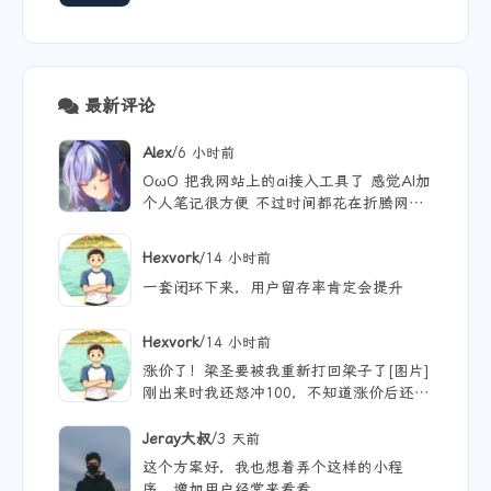
七）
最新评论
/
Alex
6 小时前
OωO 把我网站上的ai接入工具了 感觉AI加
个人笔记很方便 不过时间都花在折腾网站
文章没写几篇哈哈 现在可以纯靠聊天获得
我网站上的公开内容哈哈|´・ω・)ノ 不过
/
Hexvork
14 小时前
只有我自己使用 网站没没什么浏览量😢
一套闭环下来，用户留存率肯定会提升
/
Hexvork
14 小时前
涨价了！梁圣要被我重新打回梁子了[图片]
刚出来时我还怒冲100，不知道涨价后还能
用多久
/
Jeray大叔
3 天前
这个方案好，我也想着弄个这样的小程