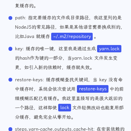
18
            node_modules
cache
，这是官方提供的专门用于构建时存储和恢
19
key:
${{
runner.os
}}-yarn-${{
hashFiles('
复缓存的。
20
restore-keys:
|
21
            ${{ runner.os }}-yarn-
path: 指定要缓存的文件或目录路径，我这里列的是
22
NodeJS的常见路径，如果是其他语言需要换成别的，
23
比如Java 就缓存
~/.m2/repository
。
24
# 安装依赖 (如果缓存未命中，才会执行)
25
-
name:
Install
dependencies
key: 缓存的唯一键，这里我是通过生成
yarn.lock
26
run:
|
的hash作为键的一部分，当yarn.lock 文件发生变
27
          yarn config set registry https://registr
28
          yarn install
更，如引入新的依赖时，缓存就失效。
29
if:
steps.yarn-cache.outputs.cache-hit
!=
'
restore-keys: 缓存模糊查找关键词，当 key 没有命
30
中缓存时，系统会依次尝试用
restore-keys
中的前
31
# 这里将 yarn 命令进行拆分，不再将依赖
32
-
name:
static
build
缀模糊匹配已有缓存。我这里直接写的是很大返回的
33
run:
|
一个路径，这样即使
lock
文件轻微改动也能复用部
34
yarn
build
分缓存，避免完全从零开始。