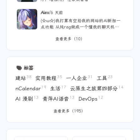
序，增加用户经常来看看
/
Alex
6 天前
(☆ω☆)我打算有空给我的网站的AI新加一
点功能 从纯rag做成一个懂我的聊天机器
人，rag只作为一个工具 现在有好多地方
查看更多（10）
可以薅免费额度的API 还有DeepSeek的低
价API 太爽啦
标签
38
35
31
23
建站
实用教程
一人企业
工具
19
17
14
nCalendar
生活
云原生之旅第四部分
13
13
12
AI 漫剧
青萍AI语音
DevOps
查看更多（195）