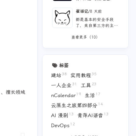
[链接] 站点头像: [链
接] 站点描述: 知世故
/
崔话记
8 天前
而不世故，历山河而慕
都是基本的安全手段
山河。
了，来自第三方的主
题、插件等，确实都应
查看更多（10）
当留意，自己和用ai写
的，也不能大意。
标签
38
35
建站
实用教程
31
23
一人企业
工具
）、擅长领域
19
17
nCalendar
生活
14
云原生之旅第四部分
13
13
AI 漫剧
青萍AI语音
12
DevOps