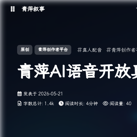
青萍叙事
博客
原创
青萍创作者平台
真人配音
青萍创作者
青萍 AI 图床
青萍 AI 视频
青萍 AI 电商
青萍 AI 语音
青萍AI语音开
青萍编辑器
青萍封面
发表于
2026-05-21
字数总计:
1.4k
阅读时长:
4分钟
阅读量:
40