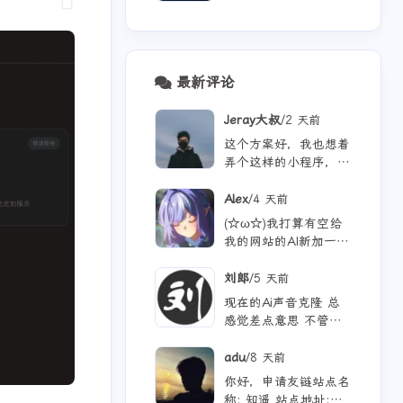
最新评论
/
Jeray大叔
2 天前
这个方案好，我也想着
弄个这样的小程序，增
加用户经常来看看
/
Alex
4 天前
(☆ω☆)我打算有空给
我的网站的AI新加一点
功能 从纯rag做成一个
懂我的聊天机器人，ra
/
刘郎
5 天前
g只作为一个工具 现在
现在的Ai声音克隆 总
有好多地方可以薅免费
感觉差点意思 不管是
额度的API 还有DeepS
付费的还是免费的 声
eek的低价API 太爽啦
音都不太理想 当然 付
/
adu
8 天前
费的肯定更像些 听着
你好，申请友链站点名
也舒服些 但就是贵
称: 知遥 站点地址: