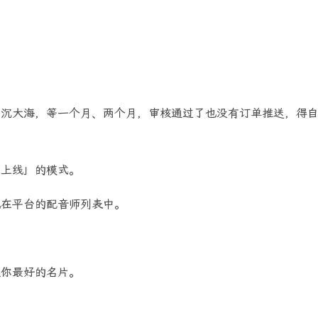
2
31
2
vLLM
一人企业
产品推广活动
38
6
8
1
建站
必看精选
推荐
智能体
5
13
镜头语言
青萍AI语音
八月 2026
七月 2026
石沉大海，等一个月、两个月，审核通过了也没有订单推送，得
4
15
篇
篇
四月 2026
三月 2026
刻上线」的模式。
9
14
篇
篇
现在平台的配音师列表中。
是你最好的名片。