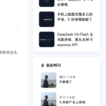
回策略
手机上就能克隆自己的
声音，5 秒音频就够了
DeepSeek V4-Flash 正
式版来啦，原生支持 R
esponse API
？那接单优先
最新瞬间
4
1
4
AI配音
API 稳定性
Actions
/
😭
2 个月前
12
9
2
vOps
Gitea
Hindsight
天要塌了
1
1
OpenCode
RSS
/
🎵
3 个月前
5
2
1
2
ora2
TTS
iPhone
n8n
又有新产品上线啦