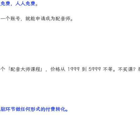
直免费，人人免费
。
册一个账号，就能申请成为配音师。
兴趣点
寻找你感兴趣的领域
配音大师课程」，价格从 1999 到 5999 不等。不买课
9
13
1
9
AI
AI 漫剧
AI摘要
AI视频
1
1
2
AiCoding
App
DeepSeek
De
入驻环节做任何形式的付费转化。
1
8
1
LangChain
Mac mini
NotionNext
1
1
1
ResponseAPI
SD
Schedule
S