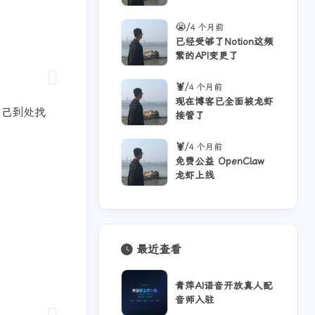
1
35
23
多音字
实用教程
工具
/
😭
4 个月前
已经受够了Notion这频
4
4
2
热门文章
语音合成
语音识别
繁的API变更了
/
🦞
4 个月前
六月 2026
五月 2026
现在博客已全面被龙虾
自己到处找
16
12
篇
篇
接管了
/
🦞
4 个月前
二月 2026
一月 2026
免费公益 OpenClaw
4
11
篇
篇
龙虾上线
最近查看
青萍AI语音开放真人配
音师入驻