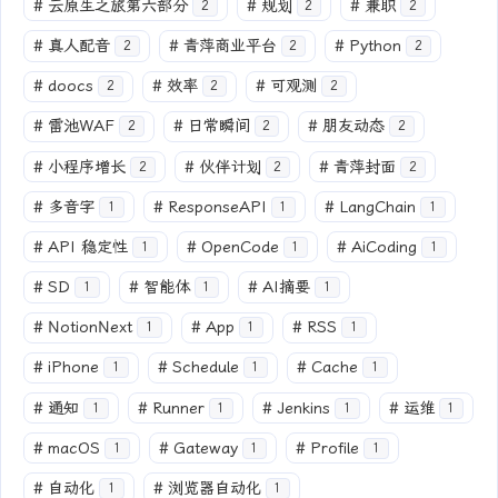
#
云原生之旅第六部分
#
规划
#
兼职
2
2
2
#
真人配音
#
青萍商业平台
#
Python
2
2
2
#
doocs
#
效率
#
可观测
2
2
2
#
雷池WAF
#
日常瞬间
#
朋友动态
2
2
2
#
小程序增长
#
伙伴计划
#
青萍封面
2
2
2
#
多音字
#
ResponseAPI
#
LangChain
1
1
1
#
API 稳定性
#
OpenCode
#
AiCoding
1
1
1
#
SD
#
智能体
#
AI摘要
1
1
1
#
NotionNext
#
App
#
RSS
1
1
1
#
iPhone
#
Schedule
#
Cache
1
1
1
#
通知
#
Runner
#
Jenkins
#
运维
1
1
1
1
#
macOS
#
Gateway
#
Profile
1
1
1
#
自动化
#
浏览器自动化
1
1