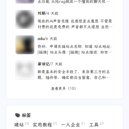
点功能 从纯rag做成一个懂我的聊天机器
人，rag只作为一个工具 现在有好多地方
可以薅免费额度的API 还有DeepSeek的低
/
刘郎
4 天前
价API 太爽啦
现在的Ai声音克隆 总感觉差点意思 不管是
付费的还是免费的 声音都不太理想 当然
付费的肯定更像些 听着也舒服些 但就是贵
/
adu
6 天前
你好，申请友链站点名称: 知遥 站点地址:
[链接] 站点头像: [链接] 站点描述: 知世故
而不世故，历山河而慕山河。
/
崔话记
7 天前
都是基本的安全手段了，来自第三方的主
题、插件等，确实都应当留意，自己和用ai
写的，也不能大意。
查看更多（10）
标签
38
35
31
23
建站
实用教程
一人企业
工具