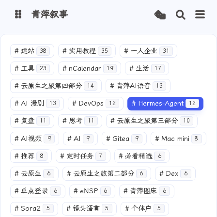
青萍叙事
博客
#
建站
#
实用教程
#
一人企业
38
35
31
#
工具
#
nCalendar
#
生活
23
19
17
青萍 AI 图床
青萍 AI 视频
#
云原生之旅第四部分
#
青萍AI语音
14
13
青萍 AI 电商
青萍 AI 语音
#
AI 漫剧
#
DevOps
#
Hermes-Agent
13
12
12
青萍编辑器
青萍封面
#
复盘
#
思考
#
云原生之旅第三部分
11
11
10
#
AI视频
#
AI
#
Gitea
#
Mac mini
9
9
9
8
#
推荐
#
定时任务
#
必看精选
8
7
6
#
云原生
#
云原生之旅第二部分
#
Dex
6
6
6
#
单点登录
#
eNSP
#
青萍图床
6
6
6
#
Sora2
#
镜头语言
#
个体户
5
5
5