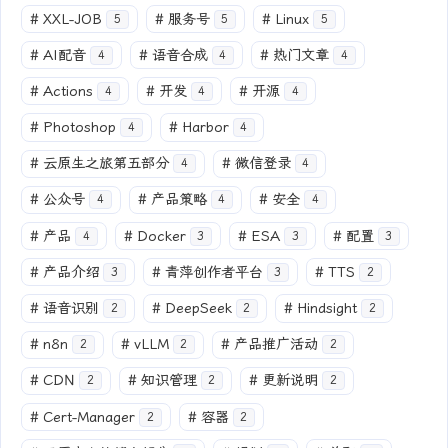
#
XXL-JOB
#
服务号
#
Linux
5
5
5
#
AI配音
#
语音合成
#
热门文章
4
4
4
#
Actions
#
开发
#
开源
4
4
4
#
Photoshop
#
Harbor
4
4
#
云原生之旅第五部分
#
微信登录
4
4
#
公众号
#
产品策略
#
安全
4
4
4
#
产品
#
Docker
#
ESA
#
配置
4
3
3
3
#
产品介绍
#
青萍创作者平台
#
TTS
3
3
2
#
语音识别
#
DeepSeek
#
Hindsight
2
2
2
#
n8n
#
vLLM
#
产品推广活动
2
2
2
#
CDN
#
知识管理
#
更新说明
2
2
2
#
Cert-Manager
#
容器
2
2