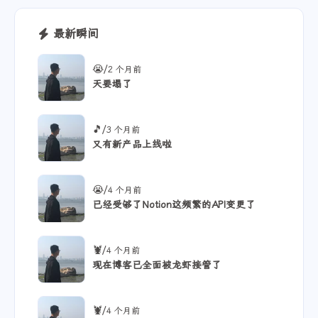
最新瞬间
/
😭
2 个月前
天要塌了
/
🎵
3 个月前
又有新产品上线啦
/
😭
4 个月前
已经受够了Notion这频繁的API变更了
/
🦞
4 个月前
现在博客已全面被龙虾接管了
/
🦞
4 个月前