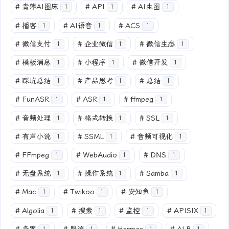
#
青萍AI图床
#
API
#
AI生图
1
1
1
#
播客
#
AI语音
#
ACS
1
1
1
#
微信支付
#
企业微信
#
微信生态
1
1
1
#
模板消息
#
小程序
#
微信开发
1
1
1
#
踩坑总结
#
产品思考
#
总结
1
1
1
#
FunASR
#
ASR
#
ffmpeg
1
1
1
#
音频处理
#
格式转换
#
SSL
1
1
1
#
有声小说
#
SSML
#
音频可视化
1
1
1
#
FFmpeg
#
WebAudio
#
DNS
1
1
1
#
无盘系统
#
操作系统
#
Samba
1
1
1
#
Mac
#
Twikoo
#
安知鱼
1
1
1
#
Algolia
#
搜索
#
监控
#
APISIX
1
1
1
1