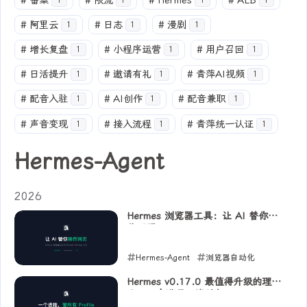
#
备案
#
限流
#
Hermes
#
ALB
1
1
1
1
#
阿里云
#
日志
#
漫剧
1
1
1
#
增长复盘
#
小程序运营
#
用户召回
1
1
1
#
日活提升
#
邀请有礼
#
青萍AI视频
1
1
1
#
配音入驻
#
AI创作
#
配音兼职
1
1
1
#
声音变现
#
接入流程
#
青萍统一认证
1
1
1
Hermes-Agent
2026
Hermes 浏览器工具：让 AI 替你操
作网页
Hermes-Agent
浏览器自动化
BrowserHarness
Hermes v0.17.0 最值得升级的理
由：一个进程，管所有 Profile
2026-06-23