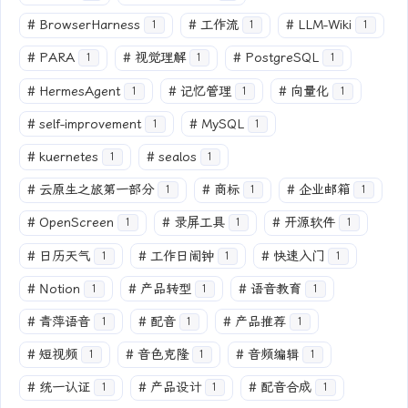
#
BrowserHarness
#
工作流
#
LLM-Wiki
1
1
1
#
PARA
#
视觉理解
#
PostgreSQL
1
1
1
#
HermesAgent
#
记忆管理
#
向量化
1
1
1
#
self-improvement
#
MySQL
1
1
#
kuernetes
#
sealos
1
1
#
云原生之旅第一部分
#
商标
#
企业邮箱
1
1
1
#
OpenScreen
#
录屏工具
#
开源软件
1
1
1
#
日历天气
#
工作日闹钟
#
快速入门
1
1
1
#
Notion
#
产品转型
#
语音教育
1
1
1
#
青萍语音
#
配音
#
产品推荐
1
1
1
#
短视频
#
音色克隆
#
音频编辑
1
1
1
#
统一认证
#
产品设计
#
配音合成
1
1
1