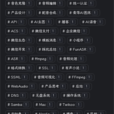
#
音色克隆
#
音频编辑
#
统一认证
1
1
1
#
产品设计
#
配音合成
#
青萍AI图床
1
1
1
#
API
#
AI生图
#
播客
#
AI语音
1
1
1
1
#
ACS
#
微信支付
#
企业微信
1
1
1
#
微信生态
#
模板消息
#
小程序
1
1
1
#
微信开发
#
踩坑总结
#
FunASR
1
1
1
#
ASR
#
ffmpeg
#
音频处理
1
1
1
#
格式转换
#
SSL
#
有声小说
1
1
1
#
SSML
#
音频可视化
#
FFmpeg
1
1
1
#
WebAudio
#
产品思考
#
总结
1
1
1
#
DNS
#
无盘系统
#
操作系统
1
1
1
#
Samba
#
Mac
#
Twikoo
1
1
1