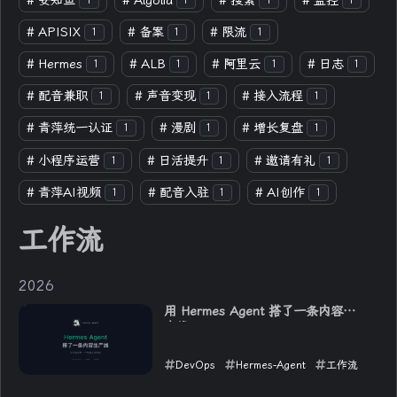
#
安知鱼
#
Algolia
#
搜索
#
监控
1
1
1
1
#
APISIX
#
备案
#
限流
1
1
1
#
Hermes
#
ALB
#
阿里云
#
日志
1
1
1
1
#
配音兼职
#
声音变现
#
接入流程
1
1
1
#
青萍统一认证
#
漫剧
#
增长复盘
1
1
1
#
小程序运营
#
日活提升
#
邀请有礼
1
1
1
#
青萍AI视频
#
配音入驻
#
AI创作
1
1
1
工作流
2026
用 Hermes Agent 搭了一条内容生
产线
DevOps
Hermes-Agent
工作流
2026-06-10