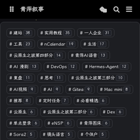
青萍叙事
博客
#
建站
#
实用教程
#
一人企业
38
35
31
#
工具
#
nCalendar
#
生活
23
19
17
青萍 AI 图床
青萍 AI 视频
#
云原生之旅第四部分
#
青萍AI语音
14
13
青萍 AI 电商
青萍 AI 语音
#
AI 漫剧
#
DevOps
#
Hermes-Agent
13
12
12
青萍编辑器
青萍封面
#
复盘
#
思考
#
云原生之旅第三部分
11
11
10
#
AI视频
#
AI
#
Gitea
#
Mac mini
9
9
9
8
#
推荐
#
定时任务
#
必看精选
8
7
6
#
云原生
#
云原生之旅第二部分
#
Dex
6
6
6
#
单点登录
#
eNSP
#
青萍图床
6
6
6
#
Sora2
#
镜头语言
#
个体户
5
5
5