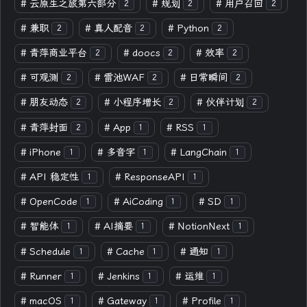
#
云原生之旅第六部分
#
规划
#
用户召回
2
2
2
#
兼职
#
真人配音
#
Python
2
2
2
#
青萍商业平台
#
doocs
#
效率
2
2
2
#
可观测
#
雷池WAF
#
日常瞬间
2
2
2
#
朋友动态
#
小程序增长
#
伙伴计划
2
2
2
#
青萍封面
#
App
#
RSS
2
1
1
#
iPhone
#
多音字
#
LangChain
1
1
1
#
API 稳定性
#
ResponseAPI
1
1
#
OpenCode
#
AiCoding
#
SD
1
1
1
#
智能体
#
AI摘要
#
NotionNext
1
1
1
#
Schedule
#
Cache
#
通知
1
1
1
#
Runner
#
Jenkins
#
运维
1
1
1
#
macOS
#
Gateway
#
Profile
1
1
1