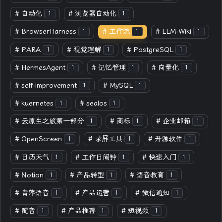
#
自动化
#
浏览器自动化
1
1
#
BrowserHarness
#
工作流
#
LLM-Wiki
1
1
1
#
PARA
#
视觉理解
#
PostgreSQL
1
1
1
#
HermesAgent
#
记忆管理
#
向量化
1
1
1
#
self-improvement
#
MySQL
1
1
#
kuernetes
#
sealos
1
1
#
云原生之旅第一部分
#
商标
#
企业邮箱
1
1
1
#
OpenScreen
#
录屏工具
#
开源软件
1
1
1
#
日历天气
#
工作日闹钟
#
快速入门
1
1
1
#
Notion
#
产品转型
#
语音教育
1
1
1
#
青萍语音
#
产品运营
#
微信通知
1
1
1
#
配音
#
产品推荐
#
短视频
1
1
1