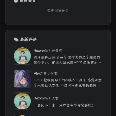
最近查看
暂无浏览记录
最新评论
/
Hexvork
7 分钟前
灵活选择运用(☆ω☆)微信真的是个超强的
聚合平台，能成为国民级APP不是没有原因
的
/
Alex
18 小时前
OωO 把我网站上的ai接入工具了 感觉AI加
个人笔记很方便 不过时间都花在折腾网站
文章没写几篇哈哈 现在可以纯靠聊天获得
我网站上的公开内容哈哈|´・ω・)ノ 不过
/
Hexvork
1 天前
只有我自己使用 网站没没什么浏览量😢
一套闭环下来，用户留存率肯定会提升