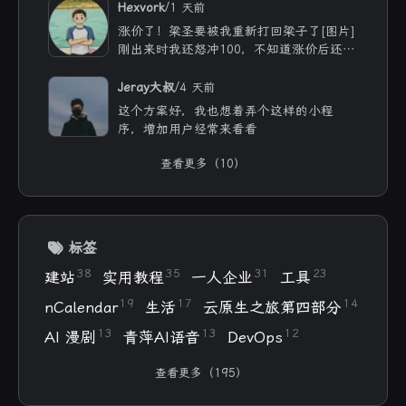
/
Hexvork
1 天前
涨价了！梁圣要被我重新打回梁子了[图片]
刚出来时我还怒冲100，不知道涨价后还能
用多久
/
Jeray大叔
4 天前
这个方案好，我也想着弄个这样的小程
序，增加用户经常来看看
查看更多（10）
标签
38
35
31
23
建站
实用教程
一人企业
工具
19
17
14
nCalendar
生活
云原生之旅第四部分
13
13
12
AI 漫剧
青萍AI语音
DevOps
查看更多（195）