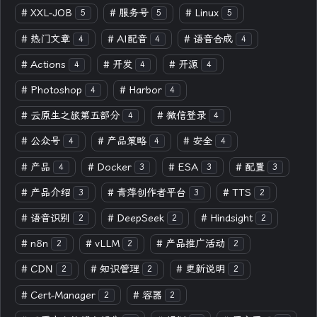
#
XXL-JOB
#
服务号
#
Linux
5
5
5
#
热门文章
#
AI配音
#
语音合成
4
4
4
#
Actions
#
开发
#
开源
4
4
4
#
Photoshop
#
Harbor
4
4
#
云原生之旅第五部分
#
微信登录
4
4
#
公众号
#
产品策略
#
安全
4
4
4
#
产品
#
Docker
#
ESA
#
配置
4
3
3
3
#
产品介绍
#
青萍创作者平台
#
TTS
3
3
2
#
语音识别
#
DeepSeek
#
Hindsight
2
2
2
#
n8n
#
vLLM
#
产品推广活动
2
2
2
#
CDN
#
知识管理
#
更新说明
2
2
2
#
Cert-Manager
#
容器
2
2