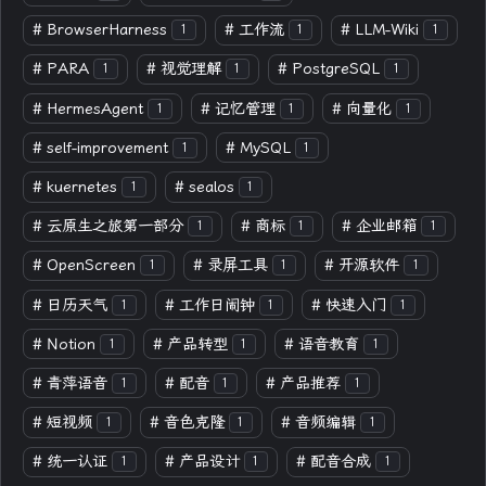
#
BrowserHarness
#
工作流
#
LLM-Wiki
1
1
1
#
PARA
#
视觉理解
#
PostgreSQL
1
1
1
#
HermesAgent
#
记忆管理
#
向量化
1
1
1
#
self-improvement
#
MySQL
1
1
#
kuernetes
#
sealos
1
1
#
云原生之旅第一部分
#
商标
#
企业邮箱
1
1
1
#
OpenScreen
#
录屏工具
#
开源软件
1
1
1
#
日历天气
#
工作日闹钟
#
快速入门
1
1
1
#
Notion
#
产品转型
#
语音教育
1
1
1
#
青萍语音
#
配音
#
产品推荐
1
1
1
#
短视频
#
音色克隆
#
音频编辑
1
1
1
#
统一认证
#
产品设计
#
配音合成
1
1
1