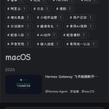
#
备案
#
限流
#
Hermes
#
ALB
1
1
1
1
#
阿里云
#
日志
#
漫剧
1
1
1
#
增长复盘
#
小程序运营
#
用户召回
1
1
1
#
日活提升
#
邀请有礼
#
青萍AI视频
1
1
1
#
配音入驻
#
AI创作
#
配音兼职
1
1
1
#
声音变现
#
接入流程
#
青萍统一认证
1
1
1
macOS
2026
Hermes Gateway 飞书连接断开排
查
Hermes-Agent
运维
macOS
2026-06-10