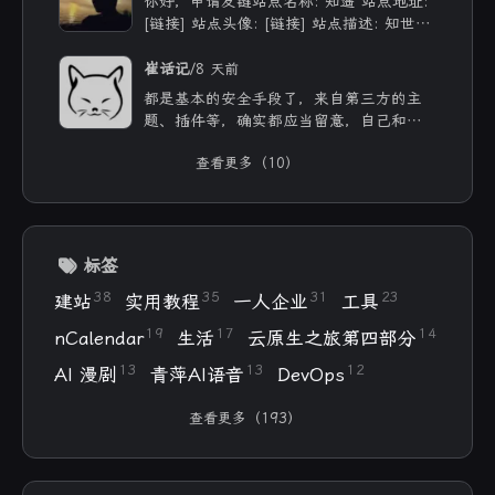
你好，申请友链站点名称: 知遥 站点地址:
[链接] 站点头像: [链接] 站点描述: 知世故
而不世故，历山河而慕山河。
/
崔话记
8 天前
都是基本的安全手段了，来自第三方的主
题、插件等，确实都应当留意，自己和用ai
写的，也不能大意。
查看更多（10）
标签
38
35
31
23
建站
实用教程
一人企业
工具
19
17
14
nCalendar
生活
云原生之旅第四部分
13
13
12
AI 漫剧
青萍AI语音
DevOps
查看更多（193）