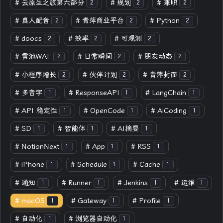
#
云原生之旅第六部分
#
规划
#
兼职
2
2
2
#
真人配音
#
青萍商业平台
#
Python
2
2
2
#
doocs
#
效率
#
可观测
2
2
2
#
雷池WAF
#
日常瞬间
#
朋友动态
2
2
2
#
小程序增长
#
伙伴计划
#
青萍封面
2
2
2
#
多音字
#
ResponseAPI
#
LangChain
1
1
1
#
API 稳定性
#
OpenCode
#
AiCoding
1
1
1
#
SD
#
智能体
#
AI摘要
1
1
1
#
NotionNext
#
App
#
RSS
1
1
1
#
iPhone
#
Schedule
#
Cache
1
1
1
#
通知
#
Runner
#
Jenkins
#
运维
1
1
1
1
#
macOS
#
Gateway
#
Profile
1
1
1
#
自动化
#
浏览器自动化
1
1