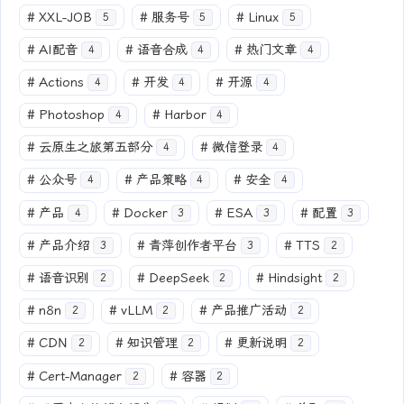
#
XXL-JOB
#
服务号
#
Linux
5
5
5
#
AI配音
#
语音合成
#
热门文章
4
4
4
#
Actions
#
开发
#
开源
4
4
4
#
Photoshop
#
Harbor
4
4
#
云原生之旅第五部分
#
微信登录
4
4
#
公众号
#
产品策略
#
安全
4
4
4
#
产品
#
Docker
#
ESA
#
配置
4
3
3
3
#
产品介绍
#
青萍创作者平台
#
TTS
3
3
2
#
语音识别
#
DeepSeek
#
Hindsight
2
2
2
#
n8n
#
vLLM
#
产品推广活动
2
2
2
#
CDN
#
知识管理
#
更新说明
2
2
2
#
Cert-Manager
#
容器
2
2