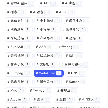
#
青萍AI图床
#
API
#
AI生图
1
1
1
#
播客
#
AI语音
#
ACS
1
1
1
#
微信支付
#
企业微信
#
微信生态
1
1
1
#
模板消息
#
小程序
#
微信开发
1
1
1
#
踩坑总结
#
产品思考
#
总结
1
1
1
#
FunASR
#
ASR
#
ffmpeg
1
1
1
#
音频处理
#
格式转换
#
SSL
1
1
1
#
有声小说
#
SSML
#
音频可视化
1
1
1
#
FFmpeg
#
WebAudio
#
DNS
1
1
1
#
无盘系统
#
操作系统
#
Samba
1
1
1
#
Mac
#
Twikoo
#
安知鱼
1
1
1
#
Algolia
#
搜索
#
监控
#
APISIX
1
1
1
1