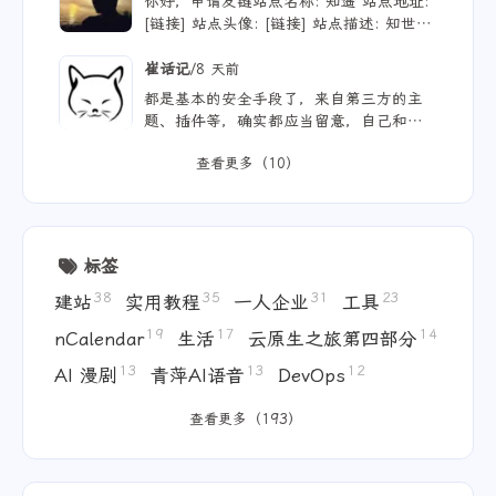
你好，申请友链站点名称: 知遥 站点地址:
[链接] 站点头像: [链接] 站点描述: 知世故
而不世故，历山河而慕山河。
/
崔话记
8 天前
都是基本的安全手段了，来自第三方的主
题、插件等，确实都应当留意，自己和用ai
写的，也不能大意。
查看更多（10）
标签
38
35
31
23
建站
实用教程
一人企业
工具
19
17
14
nCalendar
生活
云原生之旅第四部分
13
13
12
AI 漫剧
青萍AI语音
DevOps
查看更多（193）