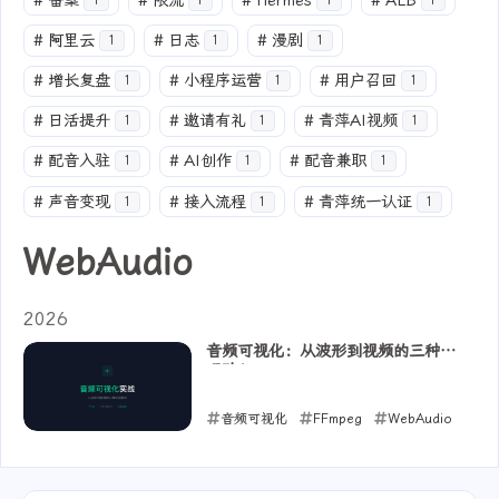
#
备案
#
限流
#
Hermes
#
ALB
1
1
1
1
#
阿里云
#
日志
#
漫剧
1
1
1
#
增长复盘
#
小程序运营
#
用户召回
1
1
1
#
日活提升
#
邀请有礼
#
青萍AI视频
1
1
1
#
配音入驻
#
AI创作
#
配音兼职
1
1
1
#
声音变现
#
接入流程
#
青萍统一认证
1
1
1
WebAudio
2026
音频可视化：从波形到视频的三种实
现路径
音频可视化
FFmpeg
WebAudio
2026-06-21