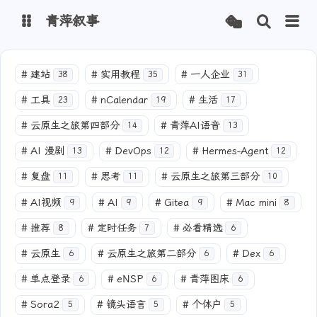
青萍叙事
博客
#
建站
#
实用教程
#
一人企业
38
35
31
#
工具
#
nCalendar
#
生活
23
19
17
青萍 AI 图床
青萍 AI 视频
#
云原生之旅第四部分
#
青萍AI语音
14
13
青萍 AI 电商
青萍 AI 语音
#
AI 漫剧
#
DevOps
#
Hermes-Agent
13
12
12
青萍编辑器
青萍封面
#
复盘
#
思考
#
云原生之旅第三部分
11
11
10
#
AI视频
#
AI
#
Gitea
#
Mac mini
9
9
9
8
#
推荐
#
定时任务
#
必看精选
8
7
6
#
云原生
#
云原生之旅第二部分
#
Dex
6
6
6
#
单点登录
#
eNSP
#
青萍图床
6
6
6
#
Sora2
#
镜头语言
#
个体户
5
5
5