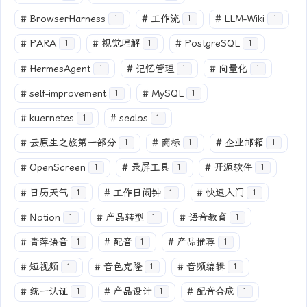
#
BrowserHarness
#
工作流
#
LLM-Wiki
1
1
1
#
PARA
#
视觉理解
#
PostgreSQL
1
1
1
#
HermesAgent
#
记忆管理
#
向量化
1
1
1
#
self-improvement
#
MySQL
1
1
#
kuernetes
#
sealos
1
1
#
云原生之旅第一部分
#
商标
#
企业邮箱
1
1
1
#
OpenScreen
#
录屏工具
#
开源软件
1
1
1
#
日历天气
#
工作日闹钟
#
快速入门
1
1
1
#
Notion
#
产品转型
#
语音教育
1
1
1
#
青萍语音
#
配音
#
产品推荐
1
1
1
#
短视频
#
音色克隆
#
音频编辑
1
1
1
#
统一认证
#
产品设计
#
配音合成
1
1
1