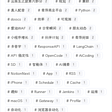
#
云原生之旅第六部分
#
规划
#
兼职
2
2
2
#
真人配音
#
青萍商业平台
#
Python
2
2
2
#
doocs
#
效率
#
可观测
2
2
2
#
雷池WAF
#
日常瞬间
#
朋友动态
2
2
2
#
小程序增长
#
伙伴计划
#
青萍封面
2
2
2
#
多音字
#
ResponseAPI
#
LangChain
1
1
1
#
API 稳定性
#
OpenCode
#
AiCoding
1
1
1
#
SD
#
智能体
#
AI摘要
1
1
1
#
NotionNext
#
App
#
RSS
1
1
1
#
iPhone
#
Schedule
#
Cache
1
1
1
#
通知
#
Runner
#
Jenkins
#
运维
1
1
1
1
#
macOS
#
Gateway
#
Profile
1
1
1
#
自动化
#
浏览器自动化
1
1