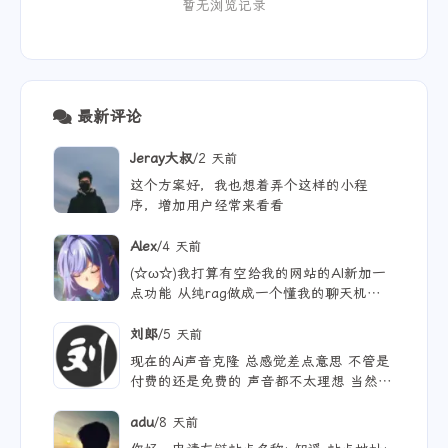
暂无浏览记录
最新评论
/
Jeray大叔
2 天前
这个方案好，我也想着弄个这样的小程
序，增加用户经常来看看
/
Alex
4 天前
(☆ω☆)我打算有空给我的网站的AI新加一
点功能 从纯rag做成一个懂我的聊天机器
人，rag只作为一个工具 现在有好多地方
可以薅免费额度的API 还有DeepSeek的低
/
刘郎
5 天前
价API 太爽啦
现在的Ai声音克隆 总感觉差点意思 不管是
付费的还是免费的 声音都不太理想 当然
付费的肯定更像些 听着也舒服些 但就是贵
/
adu
8 天前