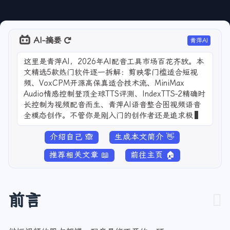
AI-摘要
青萍AI
这里是青萍AI，2026年AI配音工具市场百花齐放。本
文精选5款热门软件逐一拆解：剪映零门槛适合短视
频、VoxCPM开源高保真适合技术流、MiniMax
Audio情感控制登顶全球TTS评测、IndexTTS-2精确时
长控制为视频配音而生、青萍AI语音整合图视频语音
全模态创作。不管你是刚入门的创作者还是追求极致
音质的技术
介绍自己 🙈
生成本文简介 👋
推荐相关文章 📖
前往主页 🏠
前言