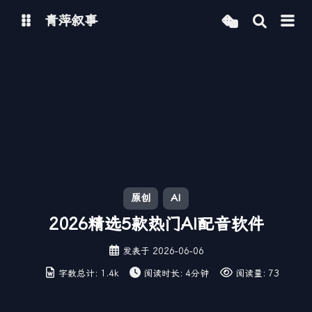
青萍叙事
博客
青萍 AI 图床
青萍 AI 视频
青萍 AI 电商
青萍 AI 语音
青萍编辑器
青萍封面
原创
AI
2026精选5款热门AI配音软件
发表于
2026-06-06
字数总计:
1.4k
阅读时长:
4分钟
阅读量:
73