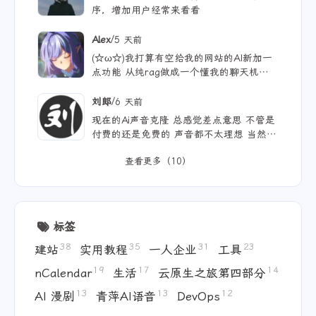
这个方案好，我也想着弄个这样的小程
序，增加用户经常来看看
/
Alex
5 天前
(☆ω☆)我打算有空给我的网站的AI新加一
点功能 从纯rag做成一个懂我的聊天机器
人，rag只作为一个工具 现在有好多地方
可以薅免费额度的API 还有DeepSeek的低
/
刘郎
6 天前
价API 太爽啦
现在的Ai声音克隆 总感觉差点意思 不管是
付费的还是免费的 声音都不太理想 当然
付费的肯定更像些 听着也舒服些 但就是贵
查看更多（10）
标签
38
35
31
23
建站
实用教程
一人企业
工具
19
17
14
nCalendar
生活
云原生之旅第四部分
13
13
12
AI 漫剧
青萍AI语音
DevOps