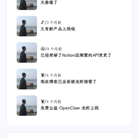
/
😭
2 个月前
天要塌了
/
🎵
3 个月前
又有新产品上线啦
/
😭
4 个月前
已经受够了Notion这频繁的API变更了
/
🦞
4 个月前
现在博客已全面被龙虾接管了
/
🦞
4 个月前
免费公益 OpenClaw 龙虾上线