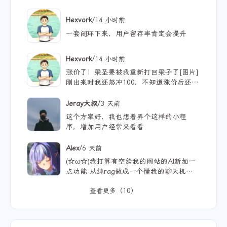
文章没写几篇哈哈 现在可以纯靠聊天获得
我网站上的公开内容哈哈|´・ω・)ノ 不过
/
Hexvork
14 小时前
只有我自己使用 网站没没什么浏览量😢
一套闭环下来，用户留存率肯定会提升
/
Hexvork
14 小时前
涨价了！梁圣要被我重新打回梁子了[图片]
刚出来时我还怒冲100，不知道涨价后还能
用多久
/
Jeray大叔
3 天前
这个方案好，我也想着弄个这样的小程
序，增加用户经常来看看
/
Alex
6 天前
(☆ω☆)我打算有空给我的网站的AI新加一
点功能 从纯rag做成一个懂我的聊天机器
人，rag只作为一个工具 现在有好多地方
查看更多（10）
可以薅免费额度的API 还有DeepSeek的低
价API 太爽啦