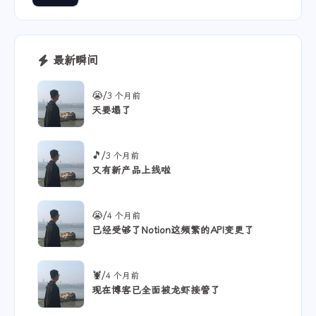
最新瞬间
/
😭
3 个月前
天要塌了
/
🎵
3 个月前
又有新产品上线啦
/
😭
4 个月前
已经受够了Notion这频繁的API变更了
/
🦞
4 个月前
现在博客已全面被龙虾接管了