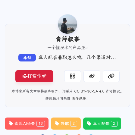
青萍叙事
一个懂技术的产品汪~
真人配音兼职怎么找：几个渠道对比，末尾推荐一个免费入驻的
原创
打赏作者
本博客所有文章除特别声明外，均采用
CC BY-NC-SA 4.0
许可协议。
转载请注明来自
青萍叙事
！
青萍AI语音
兼职
真人配音
13
2
2