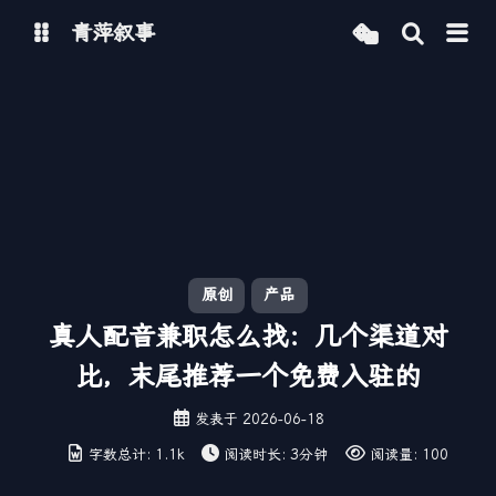
青萍叙事
博客
青萍 AI 图床
青萍 AI 视频
青萍 AI 电商
青萍 AI 语音
青萍编辑器
青萍封面
原创
产品
真人配音兼职怎么找：几个渠道对
比，末尾推荐一个免费入驻的
发表于
2026-06-18
字数总计:
1.1k
阅读时长:
3分钟
阅读量:
100