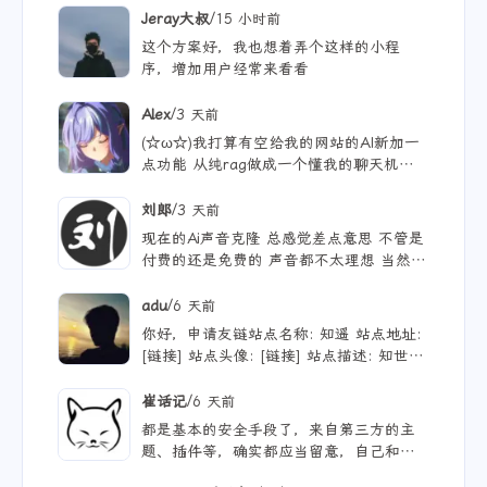
/
Jeray大叔
15 小时前
这个方案好，我也想着弄个这样的小程
序，增加用户经常来看看
/
Alex
3 天前
(☆ω☆)我打算有空给我的网站的AI新加一
点功能 从纯rag做成一个懂我的聊天机器
人，rag只作为一个工具 现在有好多地方
可以薅免费额度的API 还有DeepSeek的低
/
刘郎
3 天前
价API 太爽啦
现在的Ai声音克隆 总感觉差点意思 不管是
付费的还是免费的 声音都不太理想 当然
付费的肯定更像些 听着也舒服些 但就是贵
/
adu
6 天前
你好，申请友链站点名称: 知遥 站点地址:
[链接] 站点头像: [链接] 站点描述: 知世故
而不世故，历山河而慕山河。
/
崔话记
6 天前
都是基本的安全手段了，来自第三方的主
题、插件等，确实都应当留意，自己和用ai