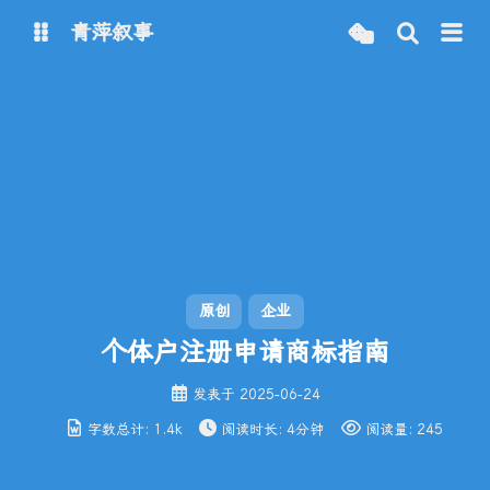
青萍叙事
博客
青萍 AI 图床
青萍 AI 视频
青萍 AI 电商
青萍 AI 语音
青萍编辑器
青萍封面
原创
企业
个体户注册申请商标指南
发表于
2025-06-24
字数总计:
1.4k
阅读时长:
4分钟
阅读量:
245