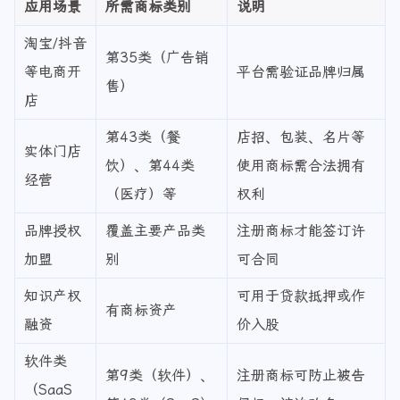
应用场景
所需商标类别
说明
淘宝/抖音
第35类（广告销
等电商开
平台需验证品牌归属
售）
店
第43类（餐
店招、包装、名片等
实体门店
饮）、第44类
使用商标需合法拥有
经营
（医疗）等
权利
品牌授权
覆盖主要产品类
注册商标才能签订许
加盟
别
可合同
知识产权
可用于贷款抵押或作
有商标资产
融资
价入股
软件类
第9类（软件）、
注册商标可防止被告