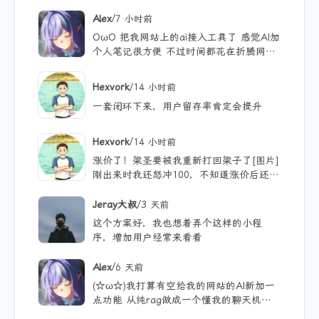
/
Alex
7 小时前
OωO 把我网站上的ai接入工具了 感觉AI加
个人笔记很方便 不过时间都花在折腾网站
文章没写几篇哈哈 现在可以纯靠聊天获得
我网站上的公开内容哈哈|´・ω・)ノ 不过
/
Hexvork
14 小时前
只有我自己使用 网站没没什么浏览量😢
一套闭环下来，用户留存率肯定会提升
/
Hexvork
14 小时前
涨价了！梁圣要被我重新打回梁子了[图片]
刚出来时我还怒冲100，不知道涨价后还能
用多久
/
Jeray大叔
3 天前
这个方案好，我也想着弄个这样的小程
序，增加用户经常来看看
/
Alex
6 天前
(☆ω☆)我打算有空给我的网站的AI新加一
点功能 从纯rag做成一个懂我的聊天机器
人，rag只作为一个工具 现在有好多地方