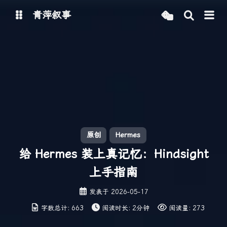
青萍叙事
博客
青萍 AI 图床
青萍 AI 视频
青萍 AI 电商
青萍 AI 语音
青萍编辑器
青萍封面
原创
Hermes
给 Hermes 装上真记忆：Hindsight
上手指南
发表于
2026-05-17
字数总计:
663
阅读时长:
2分钟
阅读量:
273