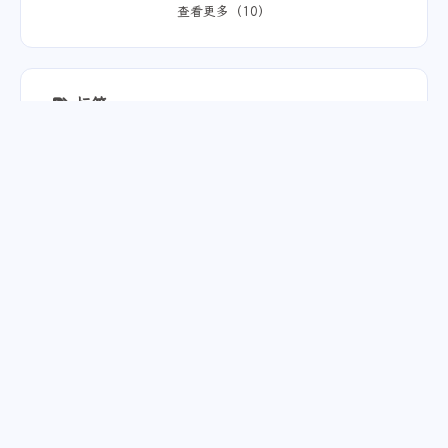
查看更多（10）
可以薅免费额度的API 还有DeepSeek的低
价API 太爽啦
标签
38
35
31
23
建站
实用教程
一人企业
工具
19
17
14
nCalendar
生活
云原生之旅第四部分
13
13
12
AI 漫剧
青萍AI语音
DevOps
查看更多（195）
八月 2026
七月 2026
5
15
篇
篇
六月 2026
五月 2026
16
12
篇
篇