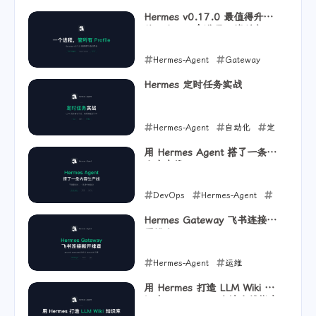
BrowserHarness
Hermes v0.17.0 最值得升级
的理由：一个进程，管所有
2026-06-23
Profile
Hermes-Agent
Gateway
Profile
Hermes 定时任务实战
2026-06-23
Hermes-Agent
自动化
定
时任务
用 Hermes Agent 搭了一条内
容生产线
2026-06-21
DevOps
Hermes-Agent
工作流
Hermes Gateway 飞书连接断
开排查
2026-06-10
Hermes-Agent
运维
macOS
用 Hermes 打造 LLM Wiki 知
识库：Karpathy 方法实战指南
2026-06-10