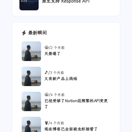
原生支持 Response API
最新瞬间
/
😭
2 个月前
天要塌了
/
🎵
3 个月前
又有新产品上线啦
/
😭
4 个月前
已经受够了Notion这频繁的API变更
了
/
🦞
4 个月前
现在博客已全面被龙虾接管了