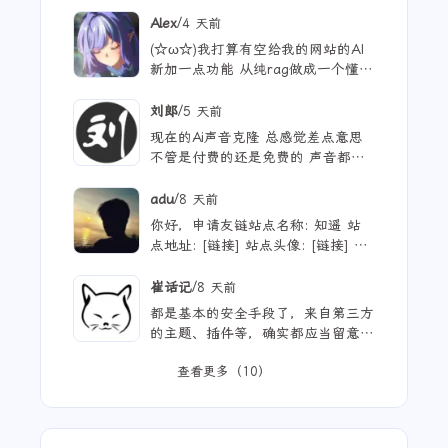
/
Alex
4 天前
(☆ω☆)我打算有空给我的网站的AI
新加一点功能 从纯rag做成一个懂我
的聊天机器人，rag只作为一个工具
现在有好多地方可以薅免费额度的A
/
刘郎
5 天前
PI 还有DeepSeek的低价API 太爽啦
现在的Ai声音克隆 总感觉差点意思
不管是付费的还是免费的 声音都不
太理想 当然 付费的肯定更像些 听
着也舒服些 但就是贵
/
adu
8 天前
你好，申请友链站点名称: 知遥 站
点地址: [链接] 站点头像: [链接] 站
点描述: 知世故而不世故，历山河而
慕山河。
/
崔话记
8 天前
都是基本的安全手段了，来自第三方
的主题、插件等，确实都应当留意，
自己和用ai写的，也不能大意。
查看更多（10）