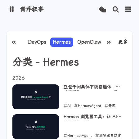
青萍叙事
博客
App推荐
DevOps
Hermes
OpenClaw
PS
更多
云原生
青萍 AI 图床
青萍 AI 视频
分类 - Hermes
青萍 AI 电商
青萍 AI 语音
青萍编辑器
青萍封面
2026
豆包千问集体下线智能体，是
时候拥抱 Hermes Agent 了
AI
HermesAgent
开源
2026-07-04
Hermes 浏览器工具：让 AI
替你操作网页
Hermes-Agent
浏览器自动化