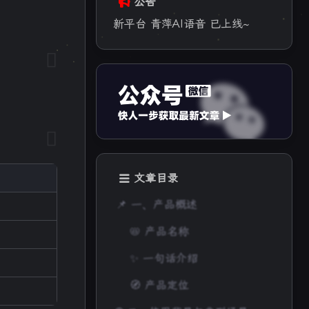
公告
新平台 青萍AI语音 已上线~
文章目录
📌 一、产品概述
📛 产品名称
✨ 一句话介绍
🧭 产品定位