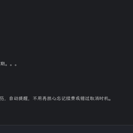
兴趣点
续期。。。
寻找你感兴趣的领域
9
13
1
9
AI
AI 漫剧
AI摘要
AI视频
地日历，自动提醒，不用再担心忘记续费或错过取消时机。
1
1
2
AiCoding
App
DeepSeek
De
1
8
1
LangChain
Mac mini
NotionNext
1
1
1
ResponseAPI
SD
Schedule
S