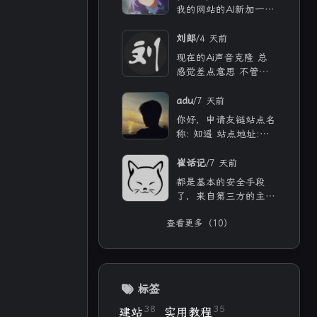
我的网站的AI新加一点
功能 从纯rag做成一个
懂我的聊天机器人，ra
/
刘郎
4 天前
g只作为一个工具 现在
现在的Ai声音克隆 总
有好多地方可以薅免费
感觉差点意思 不管是
额度的API 还有DeepS
付费的还是免费的 声
eek的低价API 太爽啦
音都不太理想 当然 付
/
adu
7 天前
费的肯定更像些 听着
你好，申请友链站点名
也舒服些 但就是贵
称: 知遥 站点地址:
[链接] 站点头像: [链
接] 站点描述: 知世故
/
崔话记
7 天前
而不世故，历山河而慕
都是基本的安全手段
山河。
了，来自第三方的主
题、插件等，确实都应
查看更多（10）
当留意，自己和用ai写
的，也不能大意。
标签
38
35
建站
实用教程