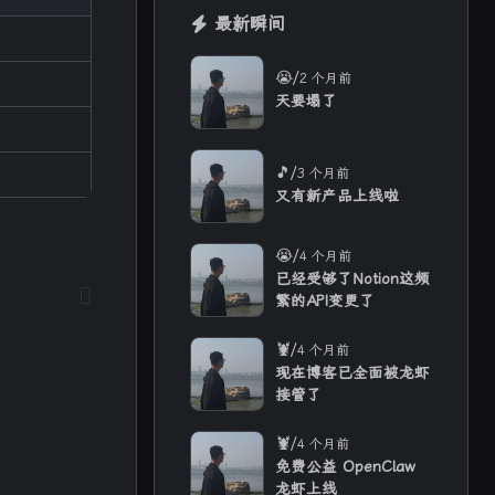
最新瞬间
1
35
23
多音字
实用教程
工具
/
😭
2 个月前
4
4
2
热门文章
语音合成
语音识别
天要塌了
六月 2026
五月 2026
/
🎵
3 个月前
16
12
篇
篇
又有新产品上线啦
二月 2026
一月 2026
/
😭
4 个月前
4
11
篇
篇
已经受够了Notion这频
繁的API变更了
/
🦞
4 个月前
现在博客已全面被龙虾
接管了
/
🦞
4 个月前
免费公益 OpenClaw
龙虾上线