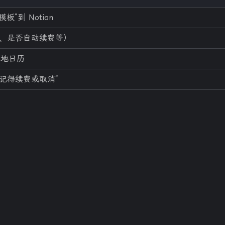
2
31
2
vLLM
一人企业
产品推广活动
板”到 Notion
38
6
8
1
、是否自动续费等）
建站
必看精选
推荐
智能体
本地日历
5
13
镜头语言
青萍AI语音
八月 2026
七月 2026
，记得续费或取消”
4
15
篇
篇
四月 2026
三月 2026
9
14
篇
篇