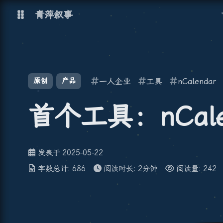
青萍叙事
博客
原创
产品
一人企业
工具
nCalendar
青萍 AI 图床
青萍 AI 视频
青萍 AI 电商
青萍 AI 语音
首个工具：nCal
青萍编辑器
青萍封面
发表于
2025-05-22
字数总计:
686
阅读时长:
2分钟
阅读量:
242