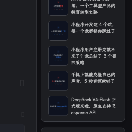
练，一个工具型产品的
教育转型之路
小程序开发这 4 个坑，
每一个我都替你踩过了
小程序用户注册完就不
来了？我总结了 3 个召
回策略
手机上就能克隆自己的
声音，5 秒音频就够了
4
1
4
AI配音
API 稳定性
Actions
12
9
2
DeepSeek V4-Flash 正
vOps
Gitea
Hindsight
式版来啦，原生支持 R
esponse API
1
1
OpenCode
RSS
5
2
1
2
ora2
TTS
iPhone
n8n