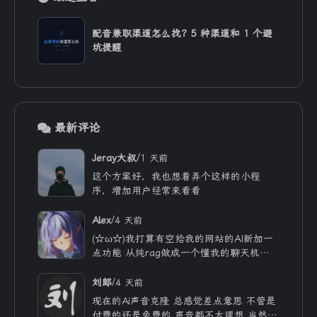
配音兼职渠道怎么找？5 种渠道和 1 个避
坑提醒
最新评论
/
Jeray大叔
1 天前
这个方案好，我也想着弄个这样的小程
序，增加用户经常来看看
/
Alex
4 天前
(☆ω☆)我打算有空给我的网站的AI新加一
点功能 从纯rag做成一个懂我的聊天机器
人，rag只作为一个工具 现在有好多地方
可以薅免费额度的API 还有DeepSeek的低
/
刘郎
4 天前
价API 太爽啦
现在的Ai声音克隆 总感觉差点意思 不管是
付费的还是免费的 声音都不太理想 当然