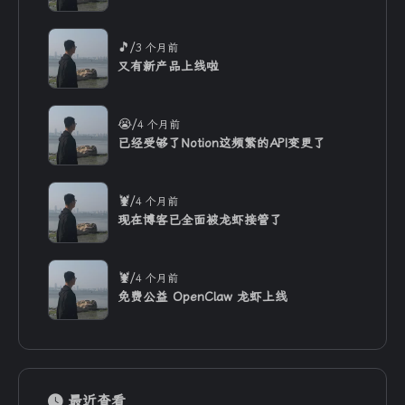
/
🎵
3 个月前
又有新产品上线啦
/
😭
4 个月前
已经受够了Notion这频繁的API变更了
/
🦞
4 个月前
现在博客已全面被龙虾接管了
/
🦞
4 个月前
免费公益 OpenClaw 龙虾上线
最近查看