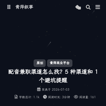
青萍叙事
博客
青萍 AI 图床
青萍 AI 视频
青萍 AI 电商
青萍 AI 语音
青萍编辑器
青萍封面
原创
青萍商业平台
配音兼职渠道怎么找？5 种渠道和 1
个避坑提醒
发表于
2026-07-03
字数总计:
1.1k
阅读时长:
3分钟
阅读量:
161