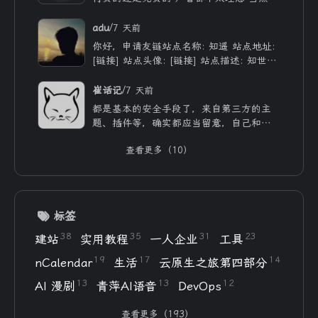
付费的肯定更像些 听着也舒服些 但就是贵
/
adu
7 天前
你好，申请友链站点名称: 知遥 站点地址:
[链接] 站点头像: [链接] 站点描述: 知世故
而不世故，历山河而慕山河。
/
崔话记
7 天前
都是基本的安全手段了，来自第三方的主
题、插件等，确实都应当留意，自己和用ai
写的，也不能大意。
查看更多（10）
标签
38
35
31
23
建站
实用教程
一人企业
工具
19
17
14
nCalendar
生活
云原生之旅第四部分
13
13
12
AI 漫剧
青萍AI语音
DevOps
查看更多（193）