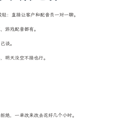
活，但得自己谈
比较轻：直接让客户和配音员一对一聊。
频、游戏配音都有。
自己谈。
兴趣点
单，明天没空不接也行。
寻找你感兴趣的领域
9
13
1
9
AI
AI 漫剧
AI摘要
AI视频
1
1
2
AiCoding
App
DeepSeek
De
1
8
1
LangChain
Mac mini
NotionNext
思拒绝，一单改来改去花好几个小时。
1
1
1
ResponseAPI
SD
Schedule
S