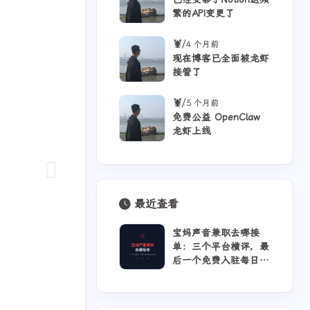
繁的API变更了
1
35
23
多音字
实用教程
工具
/
🦞
4 个月前
4
4
2
热门文章
语音合成
语音识别
现在博客已全面被龙虾
接管了
六月 2026
五月 2026
/
🦞
5 个月前
16
12
篇
篇
免费公益 OpenClaw
龙虾上线
二月 2026
一月 2026
4
11
篇
篇
最近查看
宝妈声音兼职去哪接
单：三个平台横评，最
后一个免费入驻每日自
动派单