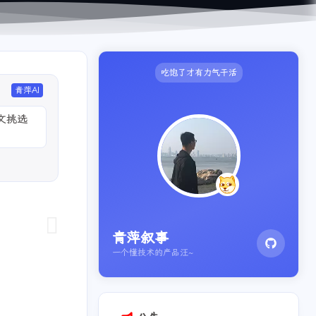
吃饱了才有力气干活
青萍AI
文挑选
语音书、
青萍叙事
一个懂技术的产品汪~