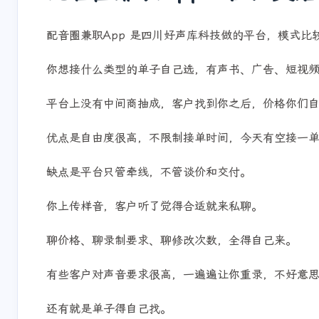
配音圈兼职App：自由灵
配音圈兼职App 是四川好声库科技做的平台，模式
你想接什么类型的单子自己选，有声书、广告、短视
平台上没有中间商抽成，客户找到你之后，价格你们
互动
优点是自由度很高，不限制接单时间，今天有空接一
最新评论
缺点是平台只管牵线，不管谈价和交付。
正在加载中...
你上传样音，客户听了觉得合适就来私聊。
聊价格、聊录制要求、聊修改次数，全得自己来。
有些客户对声音要求很高，一遍遍让你重录，不好意