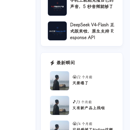
手机上就能克隆自己的
声音，5 秒音频就够了
DeepSeek V4-Flash 正
式版来啦，原生支持 R
esponse API
最新瞬间
/
😭
2 个月前
天要塌了
4
1
4
AI配音
API 稳定性
Actions
12
9
2
vOps
Gitea
Hindsight
/
🎵
3 个月前
又有新产品上线啦
1
1
OpenCode
RSS
/
😭
4 个月前
5
2
1
2
ora2
TTS
iPhone
n8n
已经受够了Notion这频