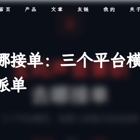
首页
产品
文章
友链
我的
关
哪接单：三个平台
派单