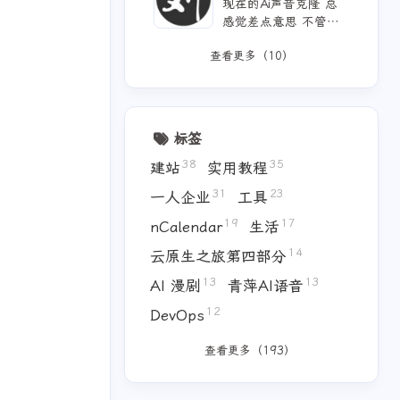
现在的Ai声音克隆 总
有好多地方可以薅免费
感觉差点意思 不管是
额度的API 还有DeepS
付费的还是免费的 声
eek的低价API 太爽啦
查看更多（10）
音都不太理想 当然 付
费的肯定更像些 听着
也舒服些 但就是贵
标签
38
35
建站
实用教程
31
23
一人企业
工具
19
17
nCalendar
生活
14
云原生之旅第四部分
13
13
AI 漫剧
青萍AI语音
12
DevOps
查看更多（193）