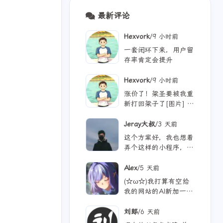
最新评论
/
Hexvork
9 小时前
一套闭环下来，用户留
存率肯定会提升
/
Hexvork
9 小时前
涨价了！梁圣要被我重
新打回梁子了[图片] 刚
出来时我还怒冲100，
不知道涨价后还能用多
/
Jeray大叔
3 天前
久
这个方案好，我也想着
弄个这样的小程序，增
加用户经常来看看
/
Alex
5 天前
(☆ω☆)我打算有空给
我的网站的AI新加一点
功能 从纯rag做成一个
懂我的聊天机器人，ra
/
刘郎
6 天前
g只作为一个工具 现在