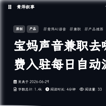
青萍叙事
博客
原创
产品
青萍AI语音
兼职
产品推荐
青萍 AI 图床
青萍 AI 视频
宝妈声音兼职去
青萍 AI 电商
青萍 AI 语音
青萍编辑器
青萍封面
费入驻每日自动
发表于
2026-06-29
字数总计:
1.4k
阅读时长:
4分钟
阅读量:
33