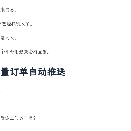
2
31
2
vLLM
一人企业
产品推广活动
发来消息。
38
6
8
1
建站
必看精选
推荐
智能体
户已经找别人了。
5
13
镜头语言
青萍AI语音
八月 2026
七月 2026
找活的人。
4
15
篇
篇
这个平台用起来会有点累。
四月 2026
三月 2026
9
14
篇
篇
海量订单自动推送
点。
自动送上门的平台？