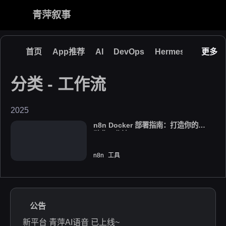
青萍叙事
首页
App推荐
AI
DevOps
Hermes
OpenCl
更多
博客
分类 - 工作流
青萍 AI 图床
青萍 AI 视频
青萍 AI 电商
青萍 AI 语音
2025
青萍编辑器
青萍封面
n8n Docker 部署指南：打造你的自
动化工作流
n8n
工具
2025-11-23
公告
新平台 青萍AI语音 已上线~