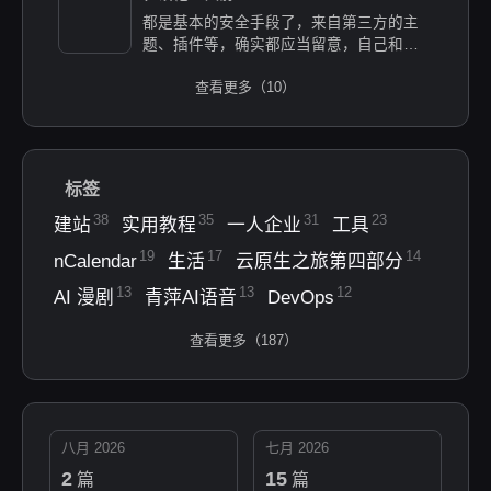
都是基本的安全手段了，来自第三方的主
题、插件等，确实都应当留意，自己和用ai
写的，也不能大意。
查看更多（10）
标签
38
35
31
23
建站
实用教程
一人企业
工具
19
17
14
nCalendar
生活
云原生之旅第四部分
13
13
12
AI 漫剧
青萍AI语音
DevOps
查看更多（187）
八月 2026
七月 2026
2
15
篇
篇