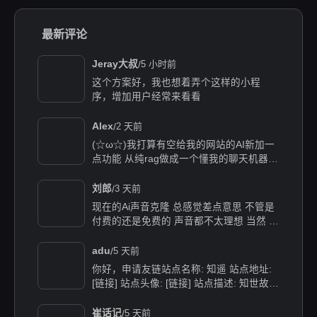
最新评论
/
Jeray大叔
5 小时前
这个方案好，我也想着弄个这样的小程
序，增加用户经常来看看
/
Alex
2 天前
(☆ω☆)我打算有空给我的网站的AI新加一
点功能 从纯rag做成一个懂我的聊天机器
人，rag只作为一个工具 现在有好多地方可
以薅免费额度的API 还有DeepSeek的低价
/
刘郎
3 天前
API 太爽啦
现在的Ai声音克隆 总感觉差点意思 不管是
付费的还是免费的 声音都不太理想 当然 付
费的肯定更像些 听着也舒服些 但就是贵
/
adu
5 天前
你好，申请友链站点名称: 知遥 站点地址:
[链接] 站点头像: [链接] 站点描述: 知世故而
不世故，历山河而慕山河。
/
崔话记
5 天前