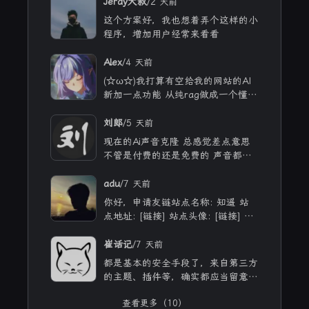
/
Jeray大叔
2 天前
这个方案好，我也想着弄个这样的小
程序，增加用户经常来看看
/
Alex
4 天前
(☆ω☆)我打算有空给我的网站的AI
新加一点功能 从纯rag做成一个懂我
的聊天机器人，rag只作为一个工具
现在有好多地方可以薅免费额度的A
/
刘郎
5 天前
PI 还有DeepSeek的低价API 太爽啦
现在的Ai声音克隆 总感觉差点意思
不管是付费的还是免费的 声音都不
太理想 当然 付费的肯定更像些 听
着也舒服些 但就是贵
/
adu
7 天前
你好，申请友链站点名称: 知遥 站
点地址: [链接] 站点头像: [链接] 站
点描述: 知世故而不世故，历山河而
慕山河。
/
崔话记
7 天前
都是基本的安全手段了，来自第三方
的主题、插件等，确实都应当留意，
自己和用ai写的，也不能大意。
查看更多（10）