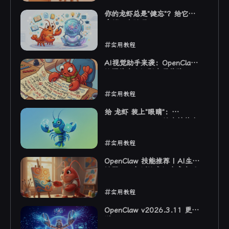
2026-03-21
你的龙虾总是"健忘"？给它装
个第二大脑吧
实用教程
2026-03-20
AI视觉助手来袭：OpenClaw
让图片文字识别变得像聊天一
样简单
实用教程
2026-03-17
给 龙虾 装上"眼睛"：
OpenClaw Tavily 搜索技能上
手指南
实用教程
2026-03-15
OpenClaw 技能推荐 | AI生图
神器，一句话让龙虾生成高质
量图片
实用教程
2026-03-14
OpenClaw v2026.3.11 更新
说明