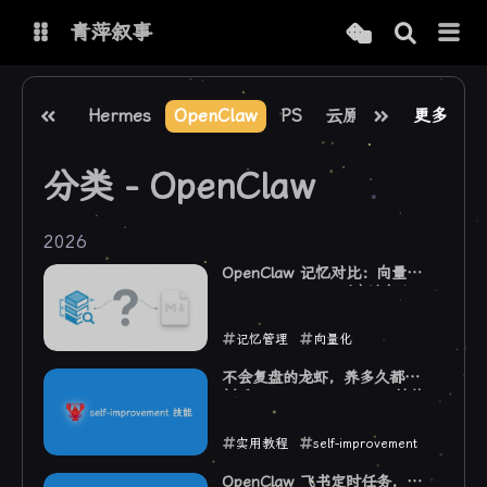
青萍叙事
博客
DevOps
Hermes
OpenClaw
PS
云原生
云原生之旅
更多
分类 - OpenClaw
青萍 AI 图床
青萍 AI 视频
青萍 AI 电商
青萍 AI 语音
2026
青萍编辑器
青萍封面
OpenClaw 记忆对比：向量化
VS Markdown，到底该怎么
选？
记忆管理
向量化
2026-04-07
不会复盘的龙虾，养多久都是
新手：self-improvement 技能
使用指南
实用教程
self-improvement
2026-04-02
OpenClaw 飞书定时任务，我