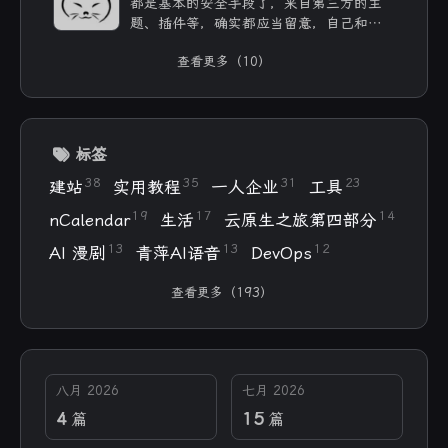
都是基本的安全手段了，来自第三方的主
题、插件等，确实都应当留意，自己和用ai
写的，也不能大意。
查看更多（10）
标签
38
35
31
23
建站
实用教程
一人企业
工具
19
17
14
nCalendar
生活
云原生之旅第四部分
13
13
12
AI 漫剧
青萍AI语音
DevOps
查看更多（193）
八月 2026
七月 2026
4
15
篇
篇