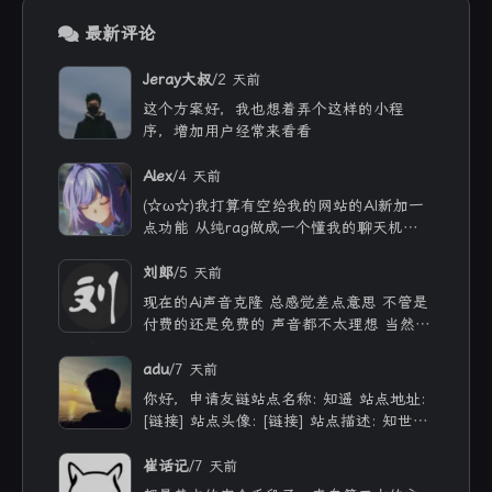
最新评论
/
Jeray大叔
2 天前
这个方案好，我也想着弄个这样的小程
序，增加用户经常来看看
/
Alex
4 天前
(☆ω☆)我打算有空给我的网站的AI新加一
点功能 从纯rag做成一个懂我的聊天机器
人，rag只作为一个工具 现在有好多地方
可以薅免费额度的API 还有DeepSeek的低
/
刘郎
5 天前
价API 太爽啦
现在的Ai声音克隆 总感觉差点意思 不管是
付费的还是免费的 声音都不太理想 当然
付费的肯定更像些 听着也舒服些 但就是贵
/
adu
7 天前
你好，申请友链站点名称: 知遥 站点地址:
[链接] 站点头像: [链接] 站点描述: 知世故
而不世故，历山河而慕山河。
/
崔话记
7 天前