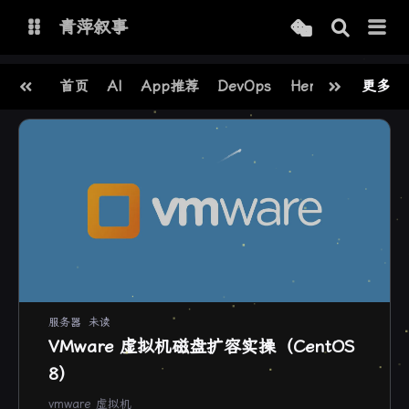
青萍叙事
首页
AI
App推荐
DevOps
Hermes
更多
OpenC
博客
青萍 AI 图床
青萍 AI 视频
青萍 AI 电商
青萍 AI 语音
青萍编辑器
青萍封面
服务器
未读
VMware 虚拟机磁盘扩容实操（CentOS
8）
vmware 虚拟机