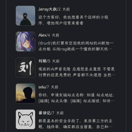
/
Jeray大叔
2 天前
这个方案好，我也想着弄个这样的小程
序，增加用户经常来看看
/
Alex
4 天前
(☆ω☆)我打算有空给我的网站的AI新加一
点功能 从纯rag做成一个懂我的聊天机器
人，rag只作为一个工具 现在有好多地方
可以薅免费额度的API 还有DeepSeek的低
/
刘郎
5 天前
价API 太爽啦
现在的Ai声音克隆 总感觉差点意思 不管是
付费的还是免费的 声音都不太理想 当然
付费的肯定更像些 听着也舒服些 但就是贵
/
adu
7 天前
你好，申请友链站点名称: 知遥 站点地址:
[链接] 站点头像: [链接] 站点描述: 知世故
而不世故，历山河而慕山河。
/
崔话记
7 天前
都是基本的安全手段了，来自第三方的主
题、插件等，确实都应当留意，自己和用ai