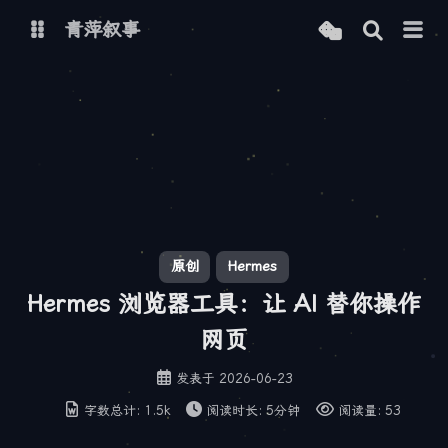
青萍叙事
博客
青萍 AI 图床
青萍 AI 视频
青萍 AI 电商
青萍 AI 语音
青萍编辑器
青萍封面
原创
Hermes
Hermes 浏览器工具：让 AI 替你操作
网页
发表于
2026-06-23
字数总计:
1.5k
阅读时长:
5分钟
阅读量:
53