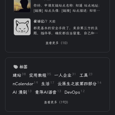
你好，申请友链站点名称: 知遥 站点地址:
[链接] 站点头像: [链接] 站点描述: 知世故
而不世故，历山河而慕山河。
/
崔话记
7 天前
都是基本的安全手段了，来自第三方的主
题、插件等，确实都应当留意，自己和用ai
写的，也不能大意。
查看更多（10）
标签
38
35
31
23
建站
实用教程
一人企业
工具
19
17
14
nCalendar
生活
云原生之旅第四部分
13
13
12
AI 漫剧
青萍AI语音
DevOps
查看更多（193）