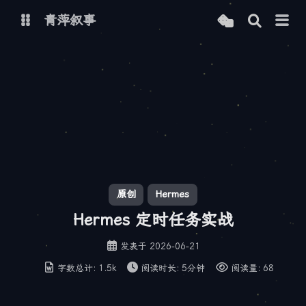
青萍叙事
博客
青萍 AI 图床
青萍 AI 视频
青萍 AI 电商
青萍 AI 语音
青萍编辑器
青萍封面
原创
Hermes
Hermes 定时任务实战
发表于
2026-06-21
字数总计:
1.5k
阅读时长:
5分钟
阅读量:
68