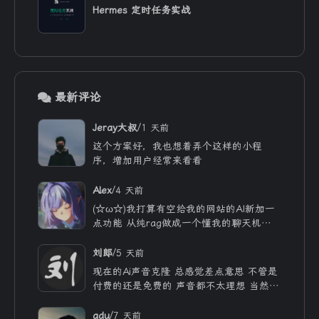
Hermes 定时任务实战
最新评论
/
Jeray大叔
1 天前
这个方案好，我也想着弄个这样的小程
序，增加用户经常来看看
/
Alex
4 天前
(☆ω☆)我打算有空给我的网站的AI新加一
点功能 从纯rag做成一个懂我的聊天机器
人，rag只作为一个工具 现在有好多地方
可以薅免费额度的API 还有DeepSeek的低
/
刘郎
5 天前
价API 太爽啦
现在的Ai声音克隆 总感觉差点意思 不管是
付费的还是免费的 声音都不太理想 当然
付费的肯定更像些 听着也舒服些 但就是贵
/
adu
7 天前