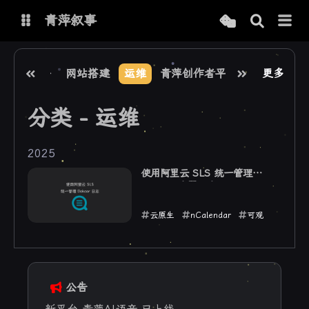
青萍叙事
博客
网络设备
网站搭建
运维
青萍创作者平台
青萍商业平
更多
分类 - 运维
青萍 AI 图床
青萍 AI 视频
青萍 AI 电商
青萍 AI 语音
2025
青萍编辑器
青萍封面
使用阿里云 SLS 统一管理
Docker 容器日志
云原生
nCalendar
可观
测
日志
2025-05-30
公告