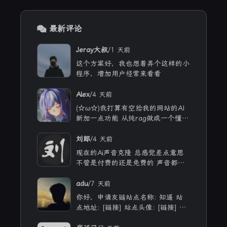
最新评论
/
Jeray大叔
1 天前
这个方案好，我也想着弄个这样的小
程序，增加用户经常来看看
/
Alex
4 天前
(☆ω☆)我打算有空给我的网站的AI
新加一点功能 从纯rag做成一个懂我
的聊天机器人，rag只作为一个工具
现在有好多地方可以薅免费额度的A
/
刘郎
4 天前
PI 还有DeepSeek的低价API 太爽啦
现在的Ai声音克隆 总感觉差点意思
不管是付费的还是免费的 声音都不
太理想 当然 付费的肯定更像些 听
着也舒服些 但就是贵
/
adu
7 天前
你好，申请友链站点名称: 知遥 站
点地址: [链接] 站点头像: [链接] 站
点描述: 知世故而不世故，历山河而