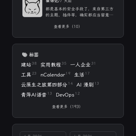
慕山河。
/
崔话记
7 天前
都是基本的安全手段了，来自第三方
的主题、插件等，确实都应当留意，
自己和用ai写的，也不能大意。
查看更多（10）
标签
38
35
31
建站
实用教程
一人企业
23
19
17
工具
nCalendar
生活
14
13
云原生之旅第四部分
AI 漫剧
13
12
青萍AI语音
DevOps
查看更多（193）